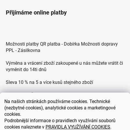
Přijímáme online platby
Možnosti platby QR platba - Dobírka Možnosti dopravy
PPL - Zásilkovna
Výměna a vrácení zboží zakoupené u nás můžete vrátit či
vyměnit do 14ti dnů
Sleva 10 % na 5 a více kusů stejného zboží
Doprava po ČR zdarma pro objednávky nad 2500 Kč
Na
našich stránkách používáme cookies. Technické
Zákaznická podpora každý všední den od 9.00 do 18.00
(nezbytné cookies), analytické cookies a marketingové
hodin
cookies.
Podrobnější informace o pravidlech využívání souborů
cookies naleznete v
PRAVIDLA VYUŽÍVÁNÍ COOKIES
.