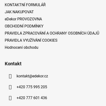
í
KONTAKTNÍ FORMULÁŘ
JAK NAKUPOVAT
eDekor PROVOZOVNA
OBCHODNÍ PODMÍNKY
PRAVIDLA ZPRACOVÁNÍ A OCHRANY OSOBNÍCH ÚDAJŮ
PRAVIDLA VYUŽÍVÁNÍ COOKIES
Hodnocení obchodu
Kontakt
kontakt
@
edekor.cz
+420 775 995 205
+420 777 601 436