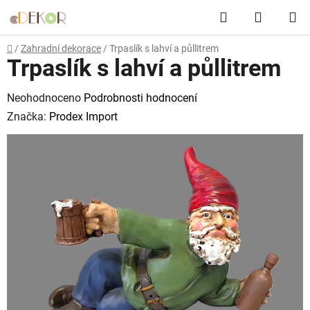
Přejít
Hledat
NÁKUP
na
obsah
KOŠÍK
Domů
/
Zahradní dekorace
/
Trpaslík s lahví a půllitrem
Trpaslík s lahví a půllitrem
Průměrné
Neohodnoceno
Podrobnosti hodnocení
hodnocení
Značka:
Prodex Import
produktu
je
0,0
z
5
hvězdiček.