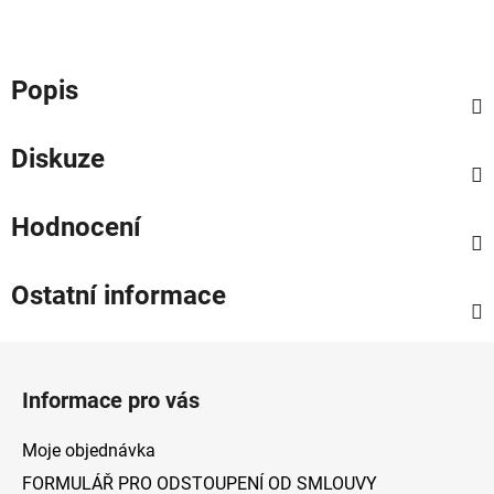
Popis
Diskuze
Hodnocení
Ostatní informace
Z
á
Informace pro vás
p
a
Moje objednávka
t
FORMULÁŘ PRO ODSTOUPENÍ OD SMLOUVY