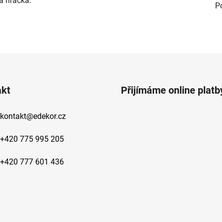
á hračka.
P
akt
Přijímáme online platb
kontakt
@
edekor.cz
+420 775 995 205
+420 777 601 436