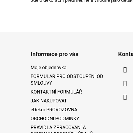
Jde o dekorační předmět, není vhodné jako dětsk
Z
á
Informace pro vás
Kont
p
a
Moje objednávka
t
FORMULÁŘ PRO ODSTOUPENÍ OD
í
SMLOUVY
KONTAKTNÍ FORMULÁŘ
JAK NAKUPOVAT
eDekor PROVOZOVNA
OBCHODNÍ PODMÍNKY
PRAVIDLA ZPRACOVÁNÍ A