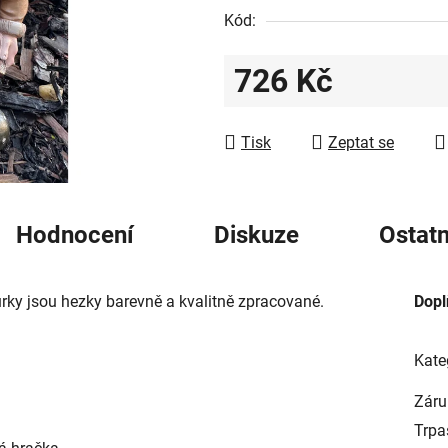
5
Kód:
hvězdiček.
726 Kč
Měrná cena:
Tisk
Zeptat se
Hodnocení
Diskuze
Ostatn
urky jsou hezky barevně a kvalitně zpracované.
Dopl
Kate
Záru
Trpa