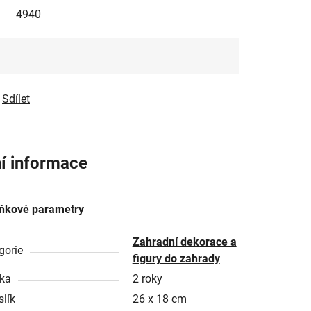
4940
Sdílet
í informace
ňkové parametry
Zahradní dekorace a
gorie
figury do zahrady
ka
2 roky
slík
26 x 18 cm