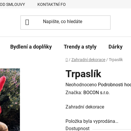
 OD SMLOUVY
KONTAKTNÍ FORMULÁŘ
JAK NAKUPOVAT
Bydlení a doplňky
Trendy a styly
Dárky
Domů
/
Zahradní dekorace
/
Trpaslík
Trpaslík
Průměrné
Neohodnoceno
Podrobnosti ho
hodnocení
Značka:
BOCON s.r.o.
produktu
Zahradní dekorace
je
0,0
Položka byla vyprodána…
z
Dostupnost