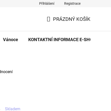
Přihlášení
Registrace
eDekor PROVOZOVNA
OBCHODNÍ PODMÍNKY
PRAVID
PRÁZDNÝ KOŠÍK
NÁKUPNÍ
KOŠÍK
Vánoce
KONTAKTNÍ INFORMACE E-SHOPU
dnocení
Skladem