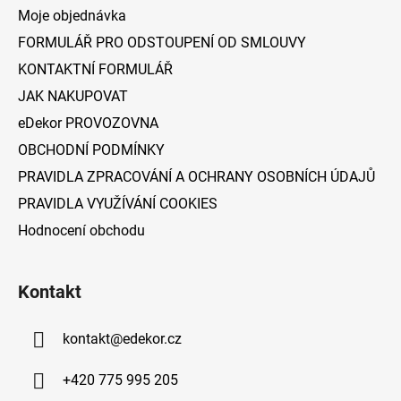
a
Moje objednávka
t
FORMULÁŘ PRO ODSTOUPENÍ OD SMLOUVY
í
KONTAKTNÍ FORMULÁŘ
JAK NAKUPOVAT
eDekor PROVOZOVNA
OBCHODNÍ PODMÍNKY
PRAVIDLA ZPRACOVÁNÍ A OCHRANY OSOBNÍCH ÚDAJŮ
PRAVIDLA VYUŽÍVÁNÍ COOKIES
Hodnocení obchodu
Kontakt
kontakt
@
edekor.cz
+420 775 995 205