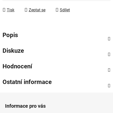
Tisk
Zeptat se
Sdílet
Popis
Diskuze
Hodnocení
Ostatní informace
Z
á
Informace pro vás
p