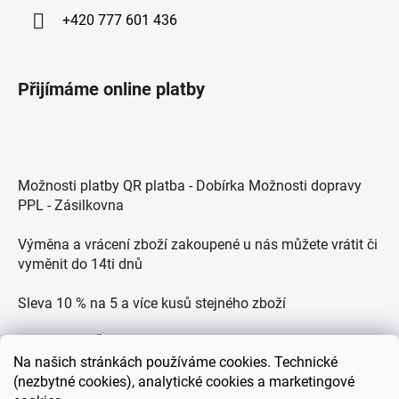
+420 777 601 436
Přijímáme online platby
Možnosti platby QR platba - Dobírka Možnosti dopravy
PPL - Zásilkovna
Výměna a vrácení zboží zakoupené u nás můžete vrátit či
vyměnit do 14ti dnů
Sleva 10 % na 5 a více kusů stejného zboží
Doprava po ČR zdarma pro objednávky nad 2500 Kč
Na
našich stránkách používáme cookies. Technické
Zákaznická podpora každý všední den od 9.00 do 18.00
(nezbytné cookies), analytické cookies a marketingové