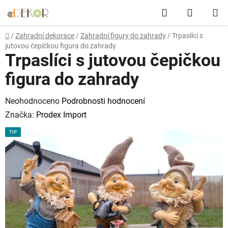
Přejít
Hledat
NÁKUP
na
obsah
KOŠÍK
Domů
/
Zahradní dekorace
/
Zahradní figury do zahrady
/
Trpaslíci s
jutovou čepičkou figura do zahrady
Trpaslíci s jutovou čepičkou
figura do zahrady
Průměrné
Neohodnoceno
Podrobnosti hodnocení
hodnocení
Značka:
Prodex Import
produktu
TIP
je
0,0
z
5
hvězdiček.