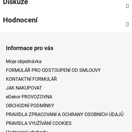
Diskuze
Hodnocení
Z
á
Informace pro vás
p
a
Moje objednávka
t
FORMULÁŘ PRO ODSTOUPENÍ OD SMLOUVY
í
KONTAKTNÍ FORMULÁŘ
JAK NAKUPOVAT
eDekor PROVOZOVNA
OBCHODNÍ PODMÍNKY
PRAVIDLA ZPRACOVÁNÍ A OCHRANY OSOBNÍCH ÚDAJŮ
PRAVIDLA VYUŽÍVÁNÍ COOKIES