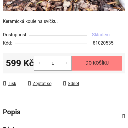
Keramická koule na svíčku.
Dostupnost
Skladem
Kód:
81020535
599 Kč
DO KOŠÍKU
Měrná cena:
Tisk
Zeptat se
Sdílet
Popis