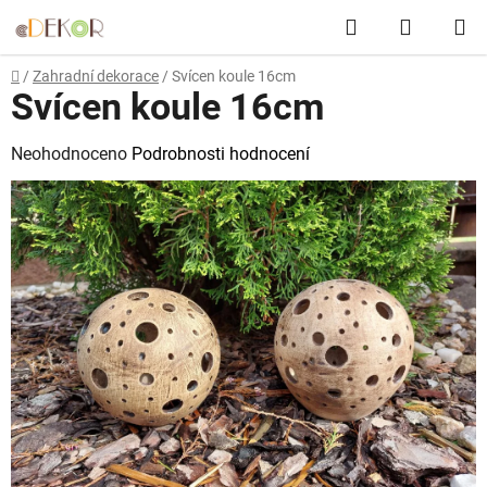
Přejít
Hledat
NÁKUP
na
obsah
KOŠÍK
Domů
/
Zahradní dekorace
/
Svícen koule 16cm
Svícen koule 16cm
Průměrné
Neohodnoceno
Podrobnosti hodnocení
hodnocení
produktu
je
0,0
z
5
hvězdiček.