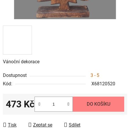
Vánoční dekorace
Dostupnost
3 - 5
Kód:
X68120520
473 Kč
DO KOŠÍKU
Měrná cena:
Tisk
Zeptat se
Sdílet