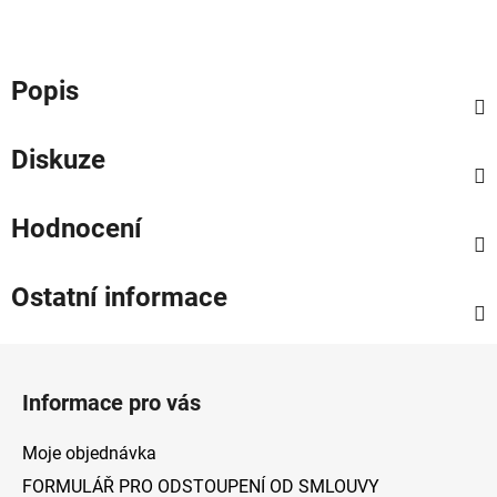
Popis
Diskuze
Hodnocení
Ostatní informace
Z
á
Informace pro vás
p
a
Moje objednávka
t
FORMULÁŘ PRO ODSTOUPENÍ OD SMLOUVY