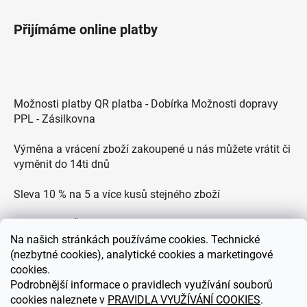
Přijímáme online platby
Možnosti platby QR platba - Dobírka Možnosti dopravy
PPL - Zásilkovna
Výměna a vrácení zboží zakoupené u nás můžete vrátit či
vyměnit do 14ti dnů
Sleva 10 % na 5 a více kusů stejného zboží
Doprava po ČR zdarma pro objednávky nad 2500 Kč
Na
našich stránkách používáme cookies. Technické
Zákaznická podpora každý všední den od 9.00 do 18.00
(nezbytné cookies), analytické cookies a marketingové
hodin
cookies.
Podrobnější informace o pravidlech využívání souborů
cookies naleznete v
PRAVIDLA VYUŽÍVÁNÍ COOKIES
.