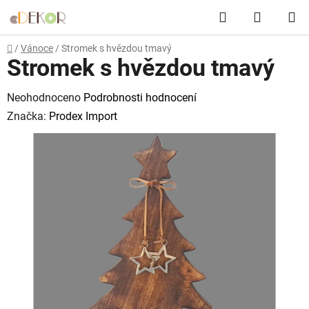
Přejít
Hledat
NÁKUP
na
obsah
KOŠÍK
Domů
/
Vánoce
/
Stromek s hvězdou tmavý
Stromek s hvězdou tmavý
Průměrné
Neohodnoceno
Podrobnosti hodnocení
hodnocení
Značka:
Prodex Import
produktu
je
0,0
z
5
hvězdiček.