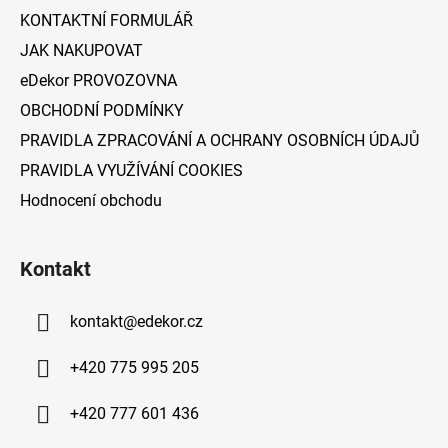
í
KONTAKTNÍ FORMULÁŘ
JAK NAKUPOVAT
eDekor PROVOZOVNA
OBCHODNÍ PODMÍNKY
PRAVIDLA ZPRACOVÁNÍ A OCHRANY OSOBNÍCH ÚDAJŮ
PRAVIDLA VYUŽÍVÁNÍ COOKIES
Hodnocení obchodu
Kontakt
kontakt
@
edekor.cz
+420 775 995 205
+420 777 601 436