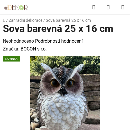
Přejít
Hledat
NÁKUP
na
obsah
KOŠÍK
Domů
/
Zahradní dekorace
/
Sova barevná 25 x 16 cm
Sova barevná 25 x 16 cm
Průměrné
Neohodnoceno
Podrobnosti hodnocení
hodnocení
Značka:
BOCON s.r.o.
produktu
NOVINKA
je
0,0
z
5
hvězdiček.