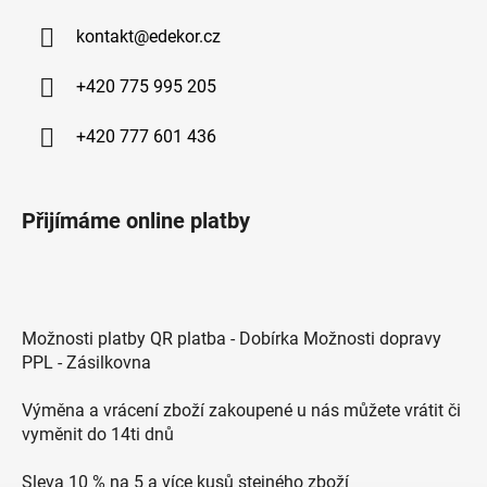
kontakt
@
edekor.cz
+420 775 995 205
+420 777 601 436
Přijímáme online platby
Možnosti platby QR platba - Dobírka Možnosti dopravy
PPL - Zásilkovna
Výměna a vrácení zboží zakoupené u nás můžete vrátit či
vyměnit do 14ti dnů
Sleva 10 % na 5 a více kusů stejného zboží