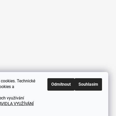
cookies. Technické
Zákaznická podpora každý všední
Odmítnout
Souhlasím
ookies a
den od 9.00 do 18.00 hodin
ech využívání
AVIDLA VYUŽÍVÁNÍ