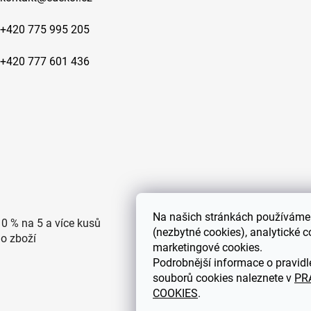
+420 775 995 205
+420 777 601 436
Na
našich stránkách používáme 
10 % na 5 a více kusů
Doprava po ČR zdarma pro
(nezbytné cookies), analytické c
ho zboží
objednávky nad 2500 Kč
marketingové cookies.
Podrobnější informace o pravidl
souborů cookies naleznete v
PR
COOKIES
.