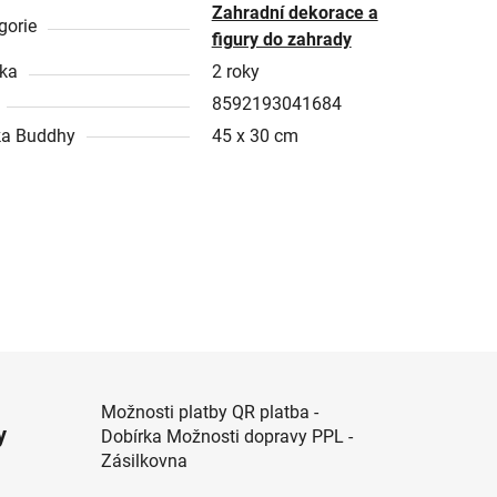
Zahradní dekorace a
gorie
figury do zahrady
ka
2 roky
8592193041684
a Buddhy
45 x 30 cm
Možnosti platby QR platba -
y
Dobírka Možnosti dopravy PPL -
Zásilkovna