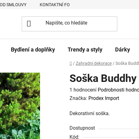
 OD SMLOUVY
KONTAKTNÍ FORMULÁŘ
JAK NAKUPOVAT
Bydlení a doplňky
Trendy a styly
Dárky
Domů
/
Zahradní dekorace
/
Soška Buddh
Soška Buddhy 
Průměrné
1 hodnocení
Podrobnosti hodno
hodnocení
Značka:
Prodex Import
produktu
Dekorativní soška.
je
5,0
Dostupnost
z
Kód: