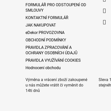
t
FORMULÁŘ PRO ODSTOUPENÍ OD
í
SMLOUVY
KONTAKTNÍ FORMULÁŘ
JAK NAKUPOVAT
eDekor PROVOZOVNA
OBCHODNÍ PODMÍNKY
PRAVIDLA ZPRACOVÁNÍ A
OCHRANY OSOBNÍCH ÚDAJŮ
PRAVIDLA VYUŽÍVÁNÍ COOKIES
Hodnocení obchodu
Výměna a vrácení zboží zakoupené
Sleva 
u nás můžete vrátit či vyměnit do
stejné
14ti dnů