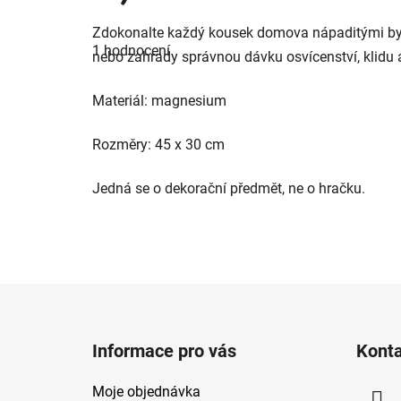
Průměrné
Zdokonalte každý kousek domova nápaditými byto
hodnocení
1 hodnocení
produktu
nebo zahrady správnou dávku osvícenství, klidu 
je
5,0
z
Materiál: magnesium
5
hvězdiček.
Rozměry: 45 x 30 cm
Jedná se o dekorační předmět, ne o hračku.
Z
á
Informace pro vás
Kont
p
a
Moje objednávka