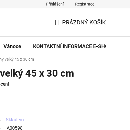
Přihlášení
Registrace
eDekor PROVOZOVNA
OBCHODNÍ PODMÍNKY
PRAVID
PRÁZDNÝ KOŠÍK
NÁKUPNÍ
KOŠÍK
Vánoce
KONTAKTNÍ INFORMACE E-SHOPU
y velký 45 x 30 cm
velký 45 x 30 cm
cení
Skladem
A00598