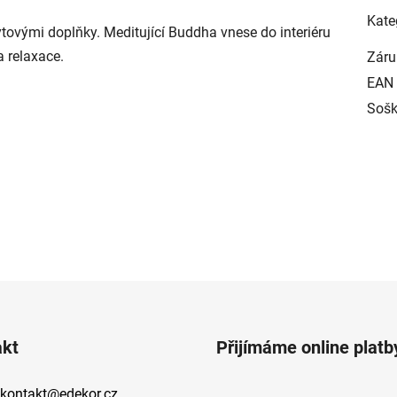
Kate
vými doplňky. Meditující Buddha vnese do interiéru
a relaxace.
Záru
EAN
Sošk
akt
Přijímáme online platb
kontakt
@
edekor.cz