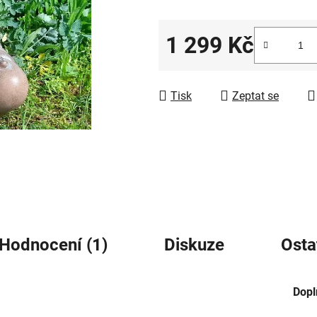
5
hvězdiček.
1 299 Kč
Měrná cena:
Tisk
Zeptat se
Hodnocení (1)
Diskuze
Osta
Dopl