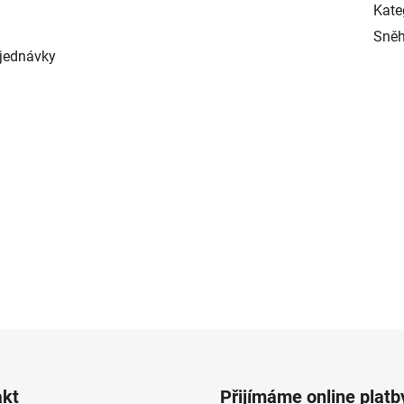
Kate
Sněh
bjednávky
akt
Přijímáme online platb