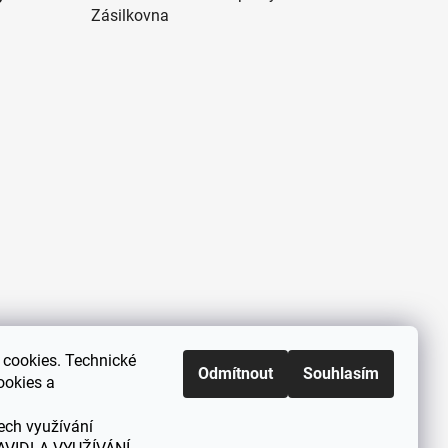
Zásilkovna
cookies. Technické
Zákaznická podpora každý všední
Odmítnout
Souhlasím
ookies a
den od 9.00 do 18.00 hodin
ech využívání