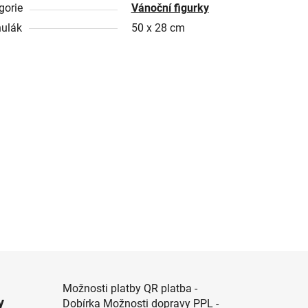
gorie
Vánoční figurky
ulák
50 x 28 cm
Možnosti platby QR platba -
y
Dobírka Možnosti dopravy PPL -