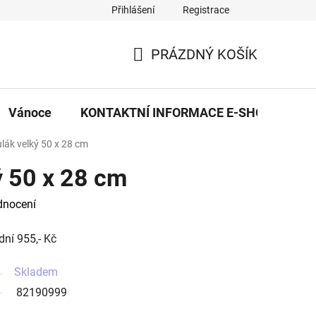
Přihlášení
Registrace
eDekor PROVOZOVNA
OBCHODNÍ PODMÍNKY
PRAVID
PRÁZDNÝ KOŠÍK
NÁKUPNÍ
KOŠÍK
Vánoce
KONTAKTNÍ INFORMACE E-SHOPU
lák velký 50 x 28 cm
ý 50 x 28 cm
dnocení
dní 955,- Kč
Skladem
82190999