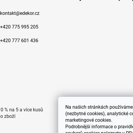
kontakt
@
edekor.cz
+420 775 995 205
+420 777 601 436
Na
našich stránkách používáme 
10 % na 5 a více kusů
Doprava po ČR zdarma pro
(nezbytné cookies), analytické c
ho zboží
objednávky nad 2500 Kč
marketingové cookies.
Podrobnější informace o pravidl