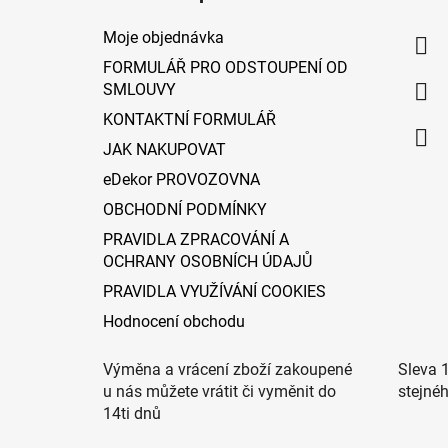
p
a
Moje objednávka
t
FORMULÁŘ PRO ODSTOUPENÍ OD
í
SMLOUVY
KONTAKTNÍ FORMULÁŘ
JAK NAKUPOVAT
eDekor PROVOZOVNA
OBCHODNÍ PODMÍNKY
PRAVIDLA ZPRACOVÁNÍ A
OCHRANY OSOBNÍCH ÚDAJŮ
PRAVIDLA VYUŽÍVÁNÍ COOKIES
Hodnocení obchodu
Výměna a vrácení zboží zakoupené
Sleva 
u nás můžete vrátit či vyměnit do
stejné
14ti dnů