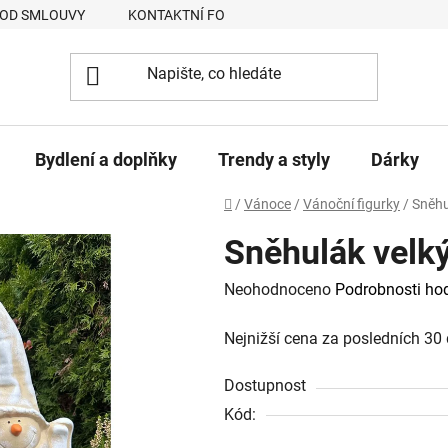
 OD SMLOUVY
KONTAKTNÍ FORMULÁŘ
JAK NAKUPOVAT
Bydlení a doplňky
Trendy a styly
Dárky
Domů
/
Vánoce
/
Vánoční figurky
/
Sněhu
Sněhulák velk
Průměrné
Neohodnoceno
Podrobnosti ho
hodnocení
Nejnižší cena za posledních 30 
produktu
je
Dostupnost
0,0
Kód:
z