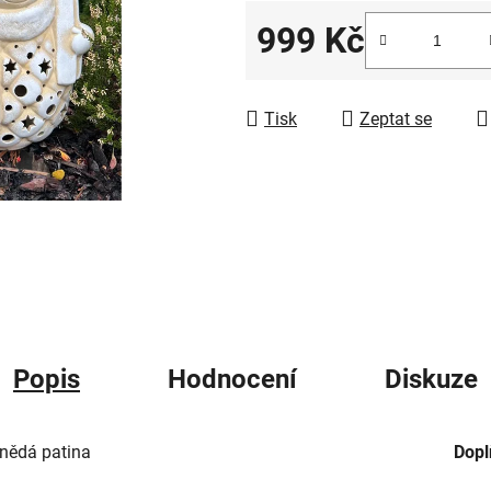
5
999 Kč
hvězdiček.
Měrná cena:
Tisk
Zeptat se
Popis
Hodnocení
Diskuze
hnědá patina
Dopl