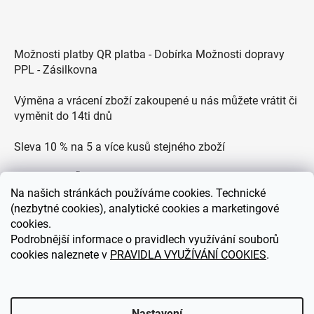
Možnosti platby QR platba - Dobírka Možnosti dopravy
PPL - Zásilkovna
Výměna a vrácení zboží zakoupené u nás můžete vrátit či
vyměnit do 14ti dnů
Sleva 10 % na 5 a více kusů stejného zboží
Doprava po ČR zdarma pro objednávky nad 2500 Kč
Na
našich stránkách používáme cookies. Technické
Zákaznická podpora každý všední den od 9.00 do 18.00
(nezbytné cookies), analytické cookies a marketingové
hodin
cookies.
Podrobnější informace o pravidlech využívání souborů
cookies naleznete v
PRAVIDLA VYUŽÍVÁNÍ COOKIES
.
eDEKOR.cz
Nastavení