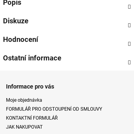
Popis
Diskuze
Hodnocení
Ostatní informace
Z
á
Informace pro vás
p
a
Moje objednávka
t
FORMULÁŘ PRO ODSTOUPENÍ OD SMLOUVY
í
KONTAKTNÍ FORMULÁŘ
JAK NAKUPOVAT