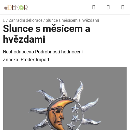
Přejít
Hledat
NÁKUP
na
obsah
KOŠÍK
Domů
/
Zahradní dekorace
/
Slunce s měsícem a hvězdami
Slunce s měsícem a
hvězdami
Průměrné
Neohodnoceno
Podrobnosti hodnocení
hodnocení
Značka:
Prodex Import
produktu
je
0,0
z
5
hvězdiček.