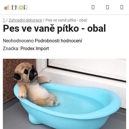
Přejít
Hledat
NÁKUP
na
obsah
KOŠÍK
Domů
/
Zahradní dekorace
/
Pes ve vaně pítko - obal
Pes ve vaně pítko - obal
Průměrné
Neohodnoceno
Podrobnosti hodnocení
hodnocení
Značka:
Prodex Import
produktu
je
0,0
z
5
hvězdiček.