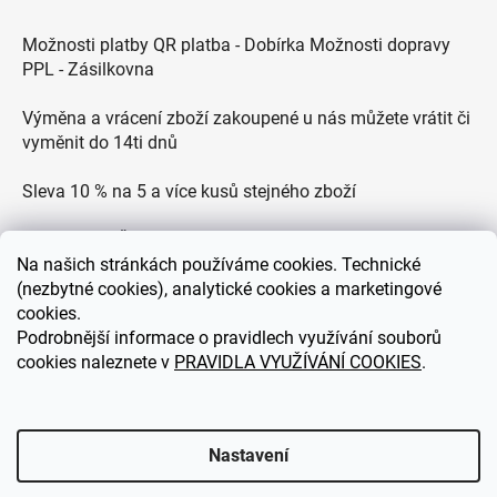
Možnosti platby QR platba - Dobírka Možnosti dopravy
PPL - Zásilkovna
Výměna a vrácení zboží zakoupené u nás můžete vrátit či
vyměnit do 14ti dnů
Sleva 10 % na 5 a více kusů stejného zboží
Doprava po ČR zdarma pro objednávky nad 2500 Kč
Na
našich stránkách používáme cookies. Technické
Zákaznická podpora každý všední den od 9.00 do 18.00
(nezbytné cookies), analytické cookies a marketingové
hodin
cookies.
Podrobnější informace o pravidlech využívání souborů
cookies naleznete v
PRAVIDLA VYUŽÍVÁNÍ COOKIES
.
eDEKOR.cz
Nastavení