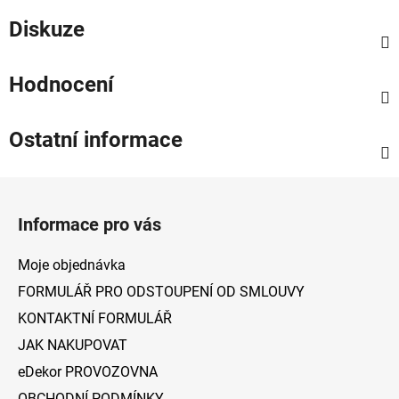
Diskuze
Hodnocení
Ostatní informace
Z
á
Informace pro vás
p
a
Moje objednávka
t
FORMULÁŘ PRO ODSTOUPENÍ OD SMLOUVY
í
KONTAKTNÍ FORMULÁŘ
JAK NAKUPOVAT
eDekor PROVOZOVNA
OBCHODNÍ PODMÍNKY