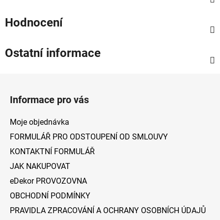
Hodnocení
Ostatní informace
Z
á
Informace pro vás
p
a
Moje objednávka
t
FORMULÁŘ PRO ODSTOUPENÍ OD SMLOUVY
í
KONTAKTNÍ FORMULÁŘ
JAK NAKUPOVAT
eDekor PROVOZOVNA
OBCHODNÍ PODMÍNKY
PRAVIDLA ZPRACOVÁNÍ A OCHRANY OSOBNÍCH ÚDAJŮ