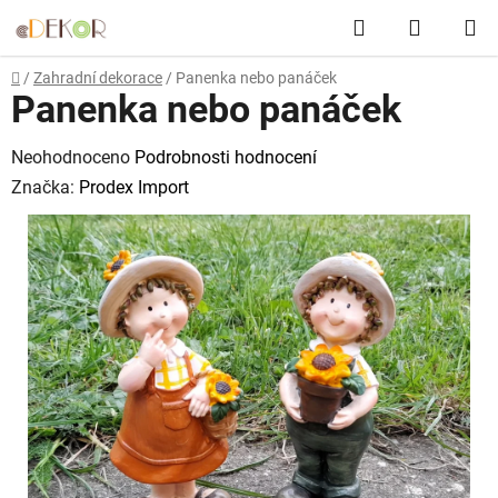
Přejít
Hledat
NÁKUP
na
obsah
KOŠÍK
Domů
/
Zahradní dekorace
/
Panenka nebo panáček
Panenka nebo panáček
Průměrné
Neohodnoceno
Podrobnosti hodnocení
hodnocení
Značka:
Prodex Import
produktu
je
0,0
z
5
hvězdiček.