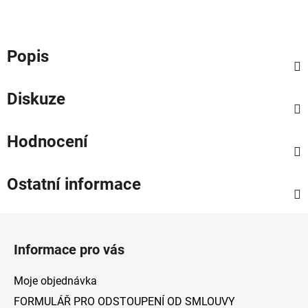
Popis
Diskuze
Hodnocení
Ostatní informace
Z
á
Informace pro vás
p
a
Moje objednávka
t
FORMULÁŘ PRO ODSTOUPENÍ OD SMLOUVY