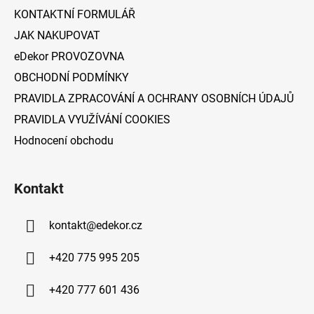
í
KONTAKTNÍ FORMULÁŘ
JAK NAKUPOVAT
eDekor PROVOZOVNA
OBCHODNÍ PODMÍNKY
PRAVIDLA ZPRACOVÁNÍ A OCHRANY OSOBNÍCH ÚDAJŮ
PRAVIDLA VYUŽÍVÁNÍ COOKIES
Hodnocení obchodu
Kontakt
kontakt
@
edekor.cz
+420 775 995 205
+420 777 601 436