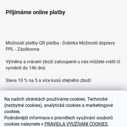
Přijímáme online platby
Možnosti platby QR platba - Dobírka Možnosti dopravy
PPL - Zásilkovna
Výměna a vrácení zboží zakoupené u nás můžete vrátit či
vyměnit do 14ti dnů
Sleva 10 % na 5 a více kusů stejného zboží
Doprava po ČR zdarma pro objednávky nad 2500 Kč
Na
našich stránkách používáme cookies. Technické
Zákaznická podpora každý všední den od 9.00 do 18.00
(nezbytné cookies), analytické cookies a marketingové
hodin
cookies.
Podrobnější informace o pravidlech využívání souborů
cookies naleznete v
PRAVIDLA VYUŽÍVÁNÍ COOKIES
.