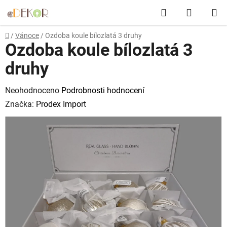
Přejít
Hledat
NÁKUP
na
obsah
KOŠÍK
Domů
/
Vánoce
/
Ozdoba koule bílozlatá 3 druhy
Ozdoba koule bílozlatá 3
druhy
Průměrné
Neohodnoceno
Podrobnosti hodnocení
hodnocení
Značka:
Prodex Import
produktu
je
0,0
z
5
hvězdiček.