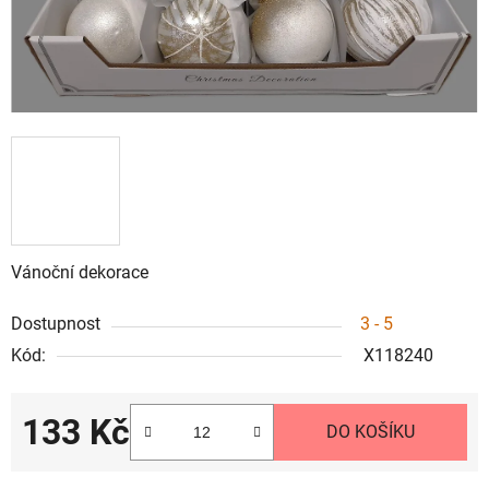
Vánoční dekorace
Dostupnost
3 - 5
Kód:
X118240
133 Kč
DO KOŠÍKU
Měrná cena: