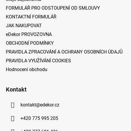
t
FORMULÁŘ PRO ODSTOUPENÍ OD SMLOUVY
í
KONTAKTNÍ FORMULÁŘ
JAK NAKUPOVAT
eDekor PROVOZOVNA
OBCHODNÍ PODMÍNKY
PRAVIDLA ZPRACOVÁNÍ A OCHRANY OSOBNÍCH ÚDAJŮ
PRAVIDLA VYUŽÍVÁNÍ COOKIES
Hodnocení obchodu
Kontakt
kontakt
@
edekor.cz
+420 775 995 205