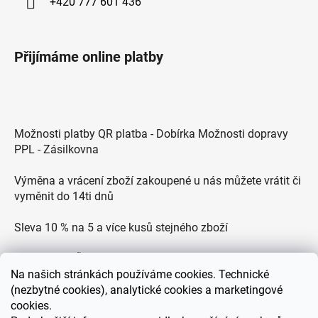
+420 777 601 436
Přijímáme online platby
Možnosti platby QR platba - Dobírka Možnosti dopravy
PPL - Zásilkovna
Výměna a vrácení zboží zakoupené u nás můžete vrátit či
vyměnit do 14ti dnů
Sleva 10 % na 5 a více kusů stejného zboží
Doprava po ČR zdarma pro objednávky nad 2500 Kč
Na
našich stránkách používáme cookies. Technické
Zákaznická podpora každý všední den od 9.00 do 18.00
(nezbytné cookies), analytické cookies a marketingové
hodin
cookies.