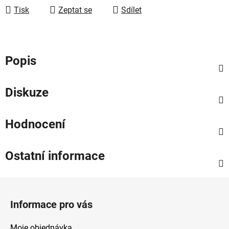
Tisk
Zeptat se
Sdílet
Popis
Diskuze
Hodnocení
Ostatní informace
Z
á
Informace pro vás
p
a
Moje objednávka