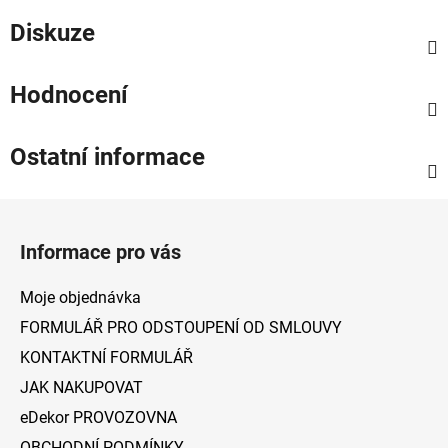
Diskuze
Hodnocení
Ostatní informace
Z
á
Informace pro vás
p
a
Moje objednávka
t
FORMULÁŘ PRO ODSTOUPENÍ OD SMLOUVY
í
KONTAKTNÍ FORMULÁŘ
JAK NAKUPOVAT
eDekor PROVOZOVNA
OBCHODNÍ PODMÍNKY