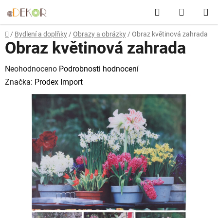
Přejít
Hledat
NÁKUP
na
obsah
KOŠÍK
Domů
/
Bydlení a doplňky
/
Obrazy a obrázky
/
Obraz květinová zahrada
Obraz květinová zahrada
Průměrné
Neohodnoceno
Podrobnosti hodnocení
hodnocení
Značka:
Prodex Import
produktu
je
0,0
z
5
hvězdiček.