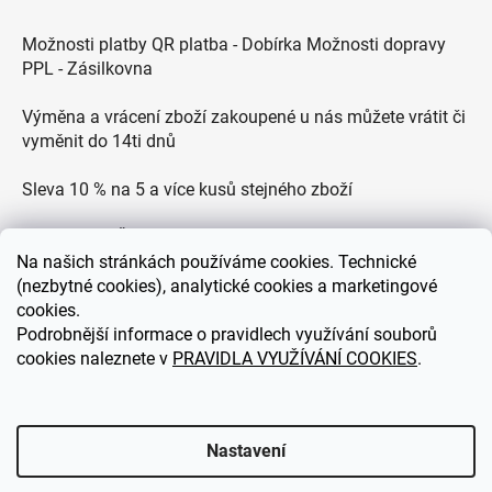
Možnosti platby QR platba - Dobírka Možnosti dopravy
PPL - Zásilkovna
Výměna a vrácení zboží zakoupené u nás můžete vrátit či
vyměnit do 14ti dnů
Sleva 10 % na 5 a více kusů stejného zboží
Doprava po ČR zdarma pro objednávky nad 2500 Kč
Na
našich stránkách používáme cookies. Technické
Zákaznická podpora každý všední den od 9.00 do 18.00
(nezbytné cookies), analytické cookies a marketingové
hodin
cookies.
Podrobnější informace o pravidlech využívání souborů
cookies naleznete v
PRAVIDLA VYUŽÍVÁNÍ COOKIES
.
eDEKOR.cz
Nastavení