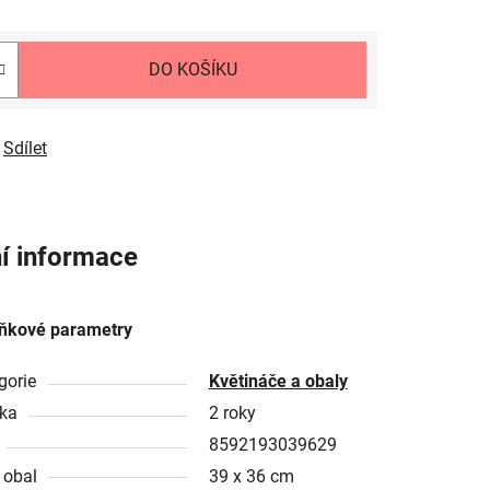
DO KOŠÍKU
Sdílet
í informace
ňkové parametry
gorie
Květináče a obaly
ka
2 roky
8592193039629
 obal
39 x 36 cm