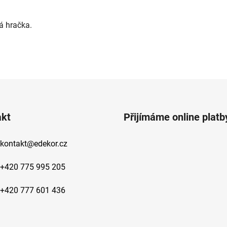
á hračka.
akt
Přijímáme online platb
kontakt
@
edekor.cz
+420 775 995 205
+420 777 601 436