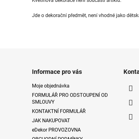
Květinová dekorace není součástí artiklu.
Jde o dekorační předmět, není vhodné jako dětsk
Z
á
Informace pro vás
Kont
p
a
Moje objednávka
t
FORMULÁŘ PRO ODSTOUPENÍ OD
í
SMLOUVY
KONTAKTNÍ FORMULÁŘ
JAK NAKUPOVAT
eDekor PROVOZOVNA