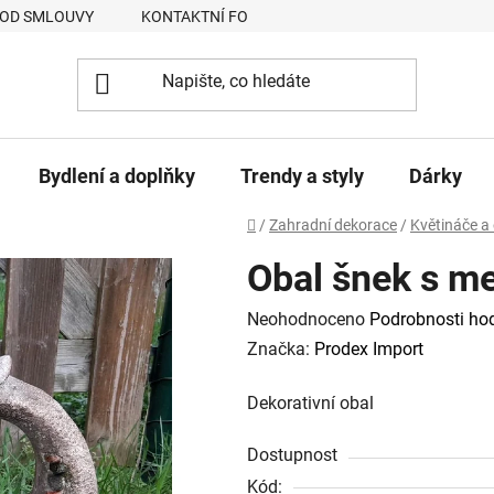
 OD SMLOUVY
KONTAKTNÍ FORMULÁŘ
JAK NAKUPOVAT
Bydlení a doplňky
Trendy a styly
Dárky
Domů
/
Zahradní dekorace
/
Květináče a
Obal šnek s 
Průměrné
Neohodnoceno
Podrobnosti ho
hodnocení
Značka:
Prodex Import
produktu
Dekorativní obal
je
0,0
Dostupnost
z
Kód: