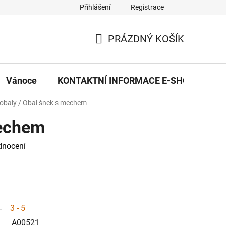
Přihlášení
Registrace
eDekor PROVOZOVNA
OBCHODNÍ PODMÍNKY
PRAVID
PRÁZDNÝ KOŠÍK
NÁKUPNÍ
KOŠÍK
Vánoce
KONTAKTNÍ INFORMACE E-SHOPU
 obaly
/
Obal šnek s mechem
mechem
dnocení
3 - 5
A00521