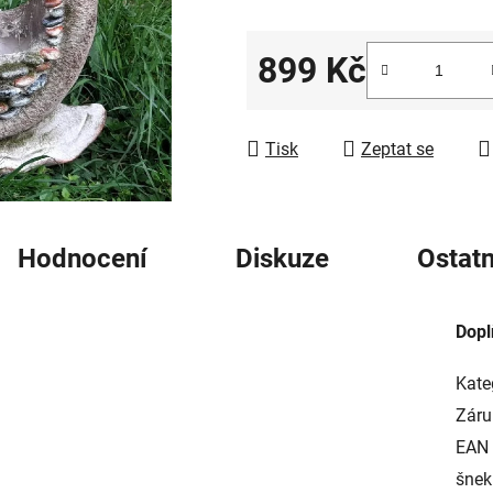
5
hvězdiček.
899 Kč
Měrná cena:
Tisk
Zeptat se
Hodnocení
Diskuze
Ostatn
Dopl
Kate
Záru
EAN
šnek