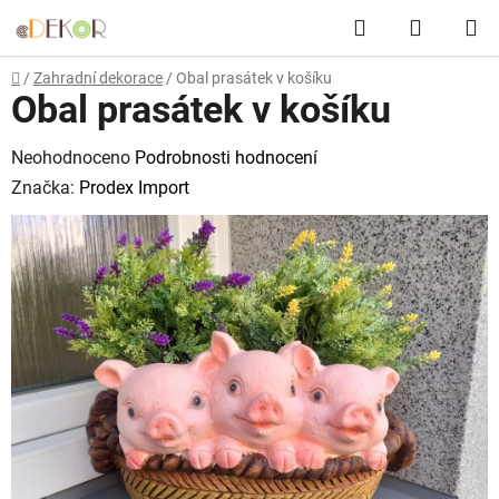
Přejít
Hledat
NÁKUP
na
obsah
KOŠÍK
Domů
/
Zahradní dekorace
/
Obal prasátek v košíku
Obal prasátek v košíku
Průměrné
Neohodnoceno
Podrobnosti hodnocení
hodnocení
Značka:
Prodex Import
produktu
je
0,0
z
5
hvězdiček.