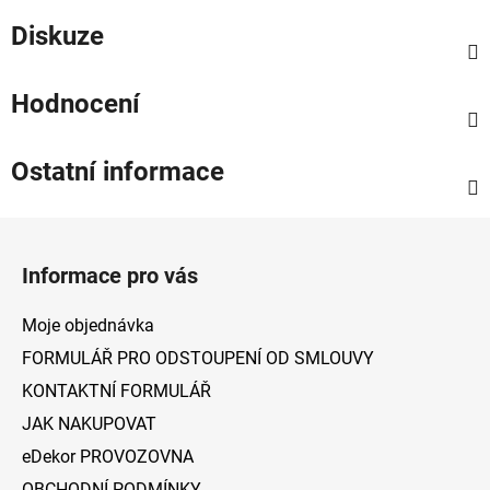
Diskuze
Hodnocení
Ostatní informace
Z
á
Informace pro vás
p
a
Moje objednávka
t
FORMULÁŘ PRO ODSTOUPENÍ OD SMLOUVY
í
KONTAKTNÍ FORMULÁŘ
JAK NAKUPOVAT
eDekor PROVOZOVNA
OBCHODNÍ PODMÍNKY