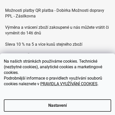
Možnosti platby QR platba - Dobírka Možnosti dopravy
PPL - Zásilkovna
Výměna a vrácení zboží zakoupené u nás můžete vrátit či
vyměnit do 14ti dnů
Sleva 10 % na 5 a více kusů stejného zboží
Doprava po ČR zdarma pro objednávky nad 2500 Kč
Na
našich stránkách používáme cookies. Technické
Zákaznická podpora každý všední den od 9.00 do 18.00
(nezbytné cookies), analytické cookies a marketingové
hodin
cookies.
Podrobnější informace o pravidlech využívání souborů
cookies naleznete v
PRAVIDLA VYUŽÍVÁNÍ COOKIES
.
eDEKOR.cz
Nastavení