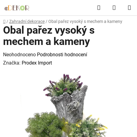
Přejít
Hledat
NÁKUP
na
obsah
KOŠÍK
Domů
/
Zahradní dekorace
/
Obal pařez vysoký s mechem a kameny
Obal pařez vysoký s
mechem a kameny
Průměrné
Neohodnoceno
Podrobnosti hodnocení
hodnocení
Značka:
Prodex Import
produktu
je
0,0
z
5
hvězdiček.