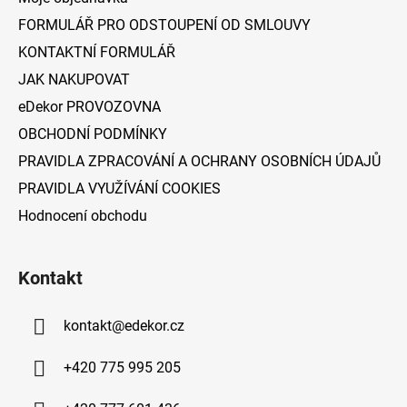
t
FORMULÁŘ PRO ODSTOUPENÍ OD SMLOUVY
í
KONTAKTNÍ FORMULÁŘ
JAK NAKUPOVAT
eDekor PROVOZOVNA
OBCHODNÍ PODMÍNKY
PRAVIDLA ZPRACOVÁNÍ A OCHRANY OSOBNÍCH ÚDAJŮ
PRAVIDLA VYUŽÍVÁNÍ COOKIES
Hodnocení obchodu
Kontakt
kontakt
@
edekor.cz
+420 775 995 205