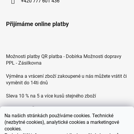
+420 777 601 436
Přijímáme online platby
Možnosti platby QR platba - Dobírka Možnosti dopravy
PPL - Zásilkovna
Výměna a vrácení zboží zakoupené u nás můžete vrátit či
vyměnit do 14ti dnů
Sleva 10 % na 5 a více kusů stejného zboží
Doprava po ČR zdarma pro objednávky nad 2500 Kč
Na
našich stránkách používáme cookies. Technické
Zákaznická podpora každý všední den od 9.00 do 18.00
(nezbytné cookies), analytické cookies a marketingové
hodin
cookies.