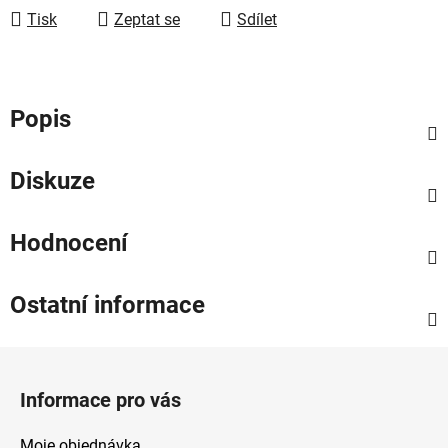
Tisk
Zeptat se
Sdílet
Popis
Diskuze
Hodnocení
Ostatní informace
Z
á
Informace pro vás
p
a
Moje objednávka