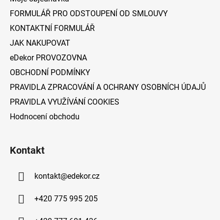
t
FORMULÁŘ PRO ODSTOUPENÍ OD SMLOUVY
í
KONTAKTNÍ FORMULÁŘ
JAK NAKUPOVAT
eDekor PROVOZOVNA
OBCHODNÍ PODMÍNKY
PRAVIDLA ZPRACOVÁNÍ A OCHRANY OSOBNÍCH ÚDAJŮ
PRAVIDLA VYUŽÍVÁNÍ COOKIES
Hodnocení obchodu
Kontakt
kontakt
@
edekor.cz
+420 775 995 205