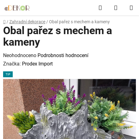
Přejít
Hledat
NÁKUP
na
obsah
KOŠÍK
Domů
/
Zahradní dekorace
/
Obal pařez s mechem a kameny
Obal pařez s mechem a
kameny
Průměrné
Neohodnoceno
Podrobnosti hodnocení
hodnocení
Značka:
Prodex Import
produktu
TIP
je
0,0
z
5
hvězdiček.