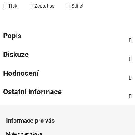
Tisk
Zeptat se
Sdílet
Popis
Diskuze
Hodnocení
Ostatní informace
Z
á
Informace pro vás
p
a
Moje objednávka