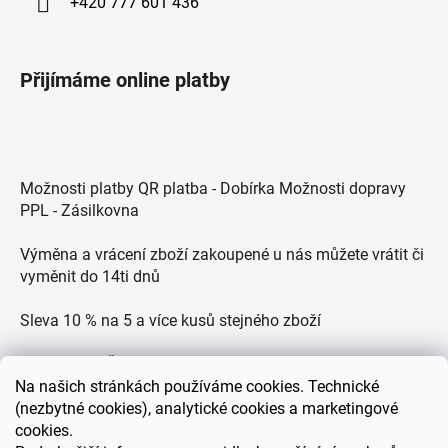
+420 777 601 436
Přijímáme online platby
Možnosti platby QR platba - Dobírka Možnosti dopravy
PPL - Zásilkovna
Výměna a vrácení zboží zakoupené u nás můžete vrátit či
vyměnit do 14ti dnů
Sleva 10 % na 5 a více kusů stejného zboží
Doprava po ČR zdarma pro objednávky nad 2500 Kč
Na
našich stránkách používáme cookies. Technické
Zákaznická podpora každý všední den od 9.00 do 18.00
(nezbytné cookies), analytické cookies a marketingové
hodin
cookies.