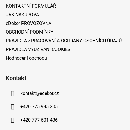
í
KONTAKTNÍ FORMULÁŘ
JAK NAKUPOVAT
eDekor PROVOZOVNA
OBCHODNÍ PODMÍNKY
PRAVIDLA ZPRACOVÁNÍ A OCHRANY OSOBNÍCH ÚDAJŮ
PRAVIDLA VYUŽÍVÁNÍ COOKIES
Hodnocení obchodu
Kontakt
kontakt
@
edekor.cz
+420 775 995 205
+420 777 601 436