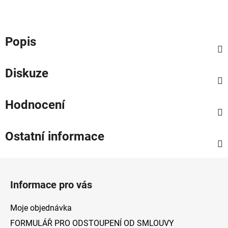
Popis
Diskuze
Hodnocení
Ostatní informace
Z
á
Informace pro vás
p
a
Moje objednávka
t
FORMULÁŘ PRO ODSTOUPENÍ OD SMLOUVY