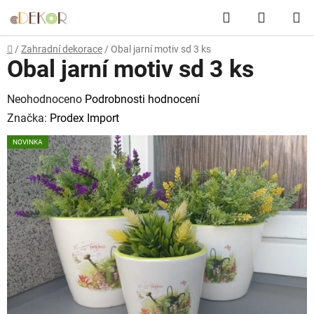
Přejít
Hledat
NÁKUP
na
obsah
KOŠÍK
Domů
/
Zahradní dekorace
/
Obal jarní motiv sd 3 ks
Obal jarní motiv sd 3 ks
Průměrné
Neohodnoceno
Podrobnosti hodnocení
hodnocení
Značka:
Prodex Import
produktu
NOVINKA
je
0,0
z
5
hvězdiček.