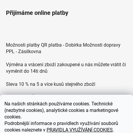
Přijímáme online platby
Možnosti platby QR platba - Dobírka Možnosti dopravy
PPL - Zásilkovna
Výměna a vrácení zboží zakoupené u nás můžete vrátit či
vyměnit do 14ti dnů
Sleva 10 % na 5 a více kusů stejného zboží
Doprava po ČR zdarma pro objednávky nad 2500 Kč
Na
našich stránkách používáme cookies. Technické
Zákaznická podpora každý všední den od 9.00 do 18.00
(nezbytné cookies), analytické cookies a marketingové
hodin
cookies.
Podrobnější informace o pravidlech využívání souborů
cookies naleznete v
PRAVIDLA VYUŽÍVÁNÍ COOKIES
.