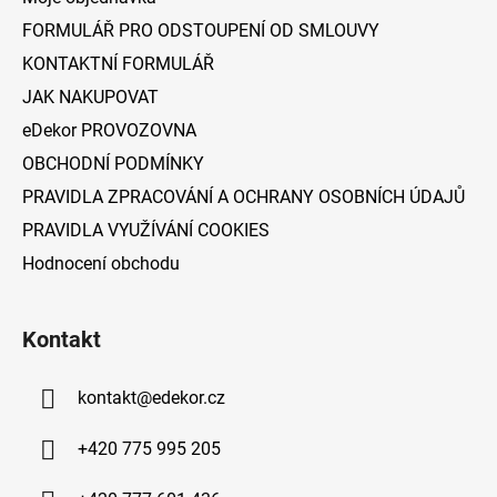
t
FORMULÁŘ PRO ODSTOUPENÍ OD SMLOUVY
í
KONTAKTNÍ FORMULÁŘ
JAK NAKUPOVAT
eDekor PROVOZOVNA
OBCHODNÍ PODMÍNKY
PRAVIDLA ZPRACOVÁNÍ A OCHRANY OSOBNÍCH ÚDAJŮ
PRAVIDLA VYUŽÍVÁNÍ COOKIES
Hodnocení obchodu
Kontakt
kontakt
@
edekor.cz
+420 775 995 205