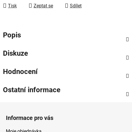
Tisk
Zeptat se
Sdílet
Popis
Diskuze
Hodnocení
Ostatní informace
Z
á
Informace pro vás
p
a
Moje objednávka