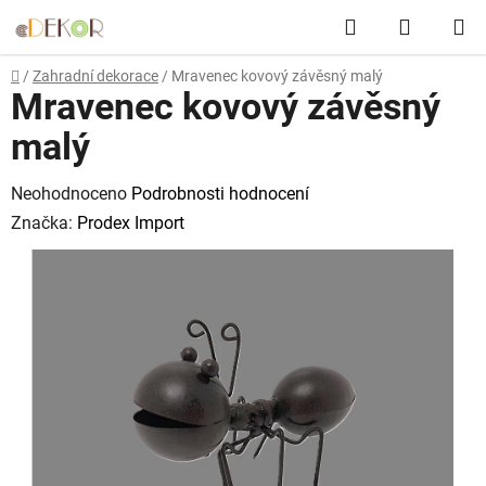
Přejít
Hledat
NÁKUP
na
obsah
KOŠÍK
Domů
/
Zahradní dekorace
/
Mravenec kovový závěsný malý
Mravenec kovový závěsný
malý
Průměrné
Neohodnoceno
Podrobnosti hodnocení
hodnocení
Značka:
Prodex Import
produktu
je
0,0
z
5
hvězdiček.