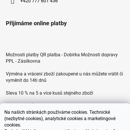
+420 777 601 436
Přijímáme online platby
Možnosti platby QR platba - Dobírka Možnosti dopravy
PPL - Zásilkovna
Výměna a vrácení zboží zakoupené u nás můžete vrátit či
vyměnit do 14ti dnů
Sleva 10 % na 5 a více kusů stejného zboží
Doprava po ČR zdarma pro objednávky nad 2500 Kč
Na
našich stránkách používáme cookies. Technické
Zákaznická podpora každý všední den od 9.00 do 18.00
(nezbytné cookies), analytické cookies a marketingové
hodin
cookies.