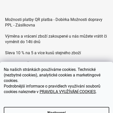
Možnosti platby QR platba - Dobírka Možnosti dopravy
PPL - Zásilkovna
Výměna a vrácení zboží zakoupené u nás můžete vrátit či
vyměnit do 14ti dnů
Sleva 10 % na 5 a více kusů stejného zboží
Doprava po ČR zdarma pro objednávky nad 2500 Kč
Na
našich stránkách používáme cookies. Technické
Zákaznická podpora každý všední den od 9.00 do 18.00
(nezbytné cookies), analytické cookies a marketingové
hodin
cookies.
Podrobnější informace o pravidlech využívání souborů
cookies naleznete v
PRAVIDLA VYUŽÍVÁNÍ COOKIES
.
eDEKOR.cz
Nastavení