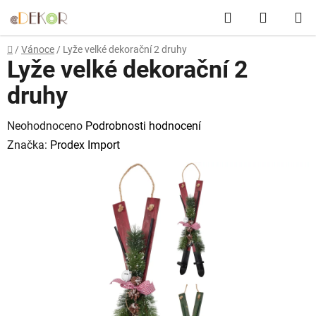
Přejít
Hledat
NÁKUP
na
obsah
KOŠÍK
Domů
/
Vánoce
/
Lyže velké dekorační 2 druhy
Lyže velké dekorační 2
druhy
Průměrné
Neohodnoceno
Podrobnosti hodnocení
hodnocení
Značka:
Prodex Import
produktu
je
0,0
z
5
hvězdiček.