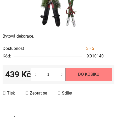
Bytová dekorace.
Dostupnost
3 - 5
Kód:
X010140
439 Kč
DO KOŠÍKU
Měrná cena:
Tisk
Zeptat se
Sdílet