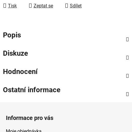
Tisk
Zeptat se
Sdílet
Popis
Diskuze
Hodnocení
Ostatní informace
Z
á
Informace pro vás
p
a
Moje objednávka