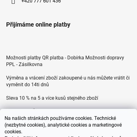
+420 777 601 436
Přijímáme online platby
Možnosti platby QR platba - Dobírka Možnosti dopravy
PPL - Zásilkovna
Výměna a vrácení zboží zakoupené u nás můžete vrátit či
vyměnit do 14ti dnů
Sleva 10 % na 5 a více kusů stejného zboží
Doprava po ČR zdarma pro objednávky nad 2500 Kč
Na
našich stránkách používáme cookies. Technické
Zákaznická podpora každý všední den od 9.00 do 18.00
(nezbytné cookies), analytické cookies a marketingové
hodin
cookies.