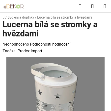
Přejít
Hledat
NÁKUP
na
obsah
KOŠÍK
Domů
/
Bydlení a doplňky
/
Lucerna bílá se stromky a hvězdami
Lucerna bílá se stromky a
hvězdami
Průměrné
Neohodnoceno
Podrobnosti hodnocení
hodnocení
Značka:
Prodex Import
produktu
je
0,0
z
5
hvězdiček.