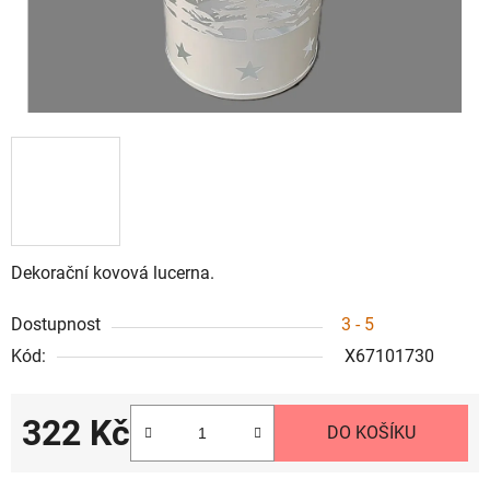
Dekorační kovová lucerna.
Dostupnost
3 - 5
Kód:
X67101730
322 Kč
DO KOŠÍKU
Měrná cena: