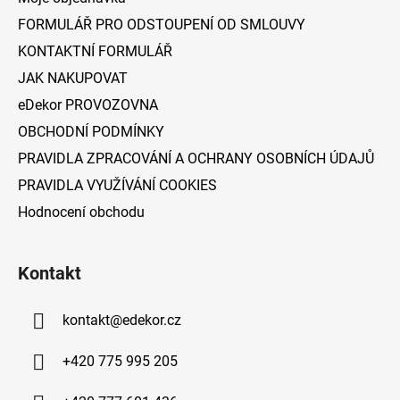
t
FORMULÁŘ PRO ODSTOUPENÍ OD SMLOUVY
í
KONTAKTNÍ FORMULÁŘ
JAK NAKUPOVAT
eDekor PROVOZOVNA
OBCHODNÍ PODMÍNKY
PRAVIDLA ZPRACOVÁNÍ A OCHRANY OSOBNÍCH ÚDAJŮ
PRAVIDLA VYUŽÍVÁNÍ COOKIES
Hodnocení obchodu
Kontakt
kontakt
@
edekor.cz
+420 775 995 205