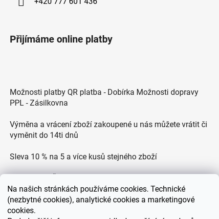
+420 777 601 436
Přijímáme online platby
Možnosti platby QR platba - Dobírka Možnosti dopravy
PPL - Zásilkovna
Výměna a vrácení zboží zakoupené u nás můžete vrátit či
vyměnit do 14ti dnů
Sleva 10 % na 5 a více kusů stejného zboží
Doprava po ČR zdarma pro objednávky nad 2500 Kč
Na
našich stránkách používáme cookies. Technické
Zákaznická podpora každý všední den od 9.00 do 18.00
(nezbytné cookies), analytické cookies a marketingové
hodin
cookies.