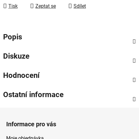
Tisk
Zeptat se
Sdílet
Popis
Diskuze
Hodnocení
Ostatní informace
Z
á
Informace pro vás
p
a
Moje objednávka