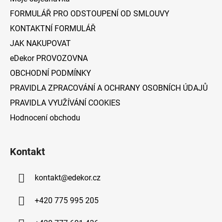
t
FORMULÁŘ PRO ODSTOUPENÍ OD SMLOUVY
í
KONTAKTNÍ FORMULÁŘ
JAK NAKUPOVAT
eDekor PROVOZOVNA
OBCHODNÍ PODMÍNKY
PRAVIDLA ZPRACOVÁNÍ A OCHRANY OSOBNÍCH ÚDAJŮ
PRAVIDLA VYUŽÍVÁNÍ COOKIES
Hodnocení obchodu
Kontakt
kontakt
@
edekor.cz
+420 775 995 205