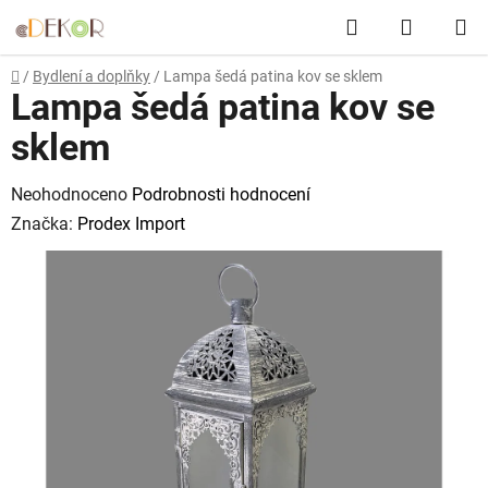
Přejít
Hledat
NÁKUP
na
obsah
KOŠÍK
Domů
/
Bydlení a doplňky
/
Lampa šedá patina kov se sklem
Lampa šedá patina kov se
sklem
Průměrné
Neohodnoceno
Podrobnosti hodnocení
hodnocení
Značka:
Prodex Import
produktu
je
0,0
z
5
hvězdiček.