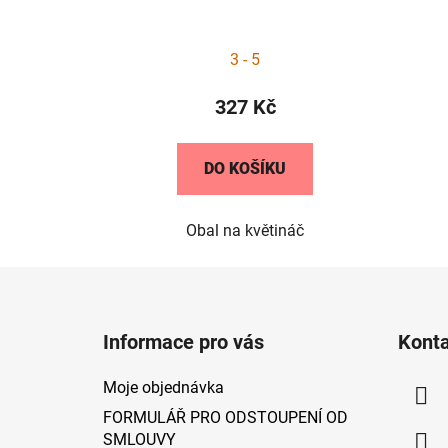
3 - 5
327 Kč
DO KOŠÍKU
Obal na květináč
Z
á
Informace pro vás
Kont
p
a
Moje objednávka
t
FORMULÁŘ PRO ODSTOUPENÍ OD
í
SMLOUVY