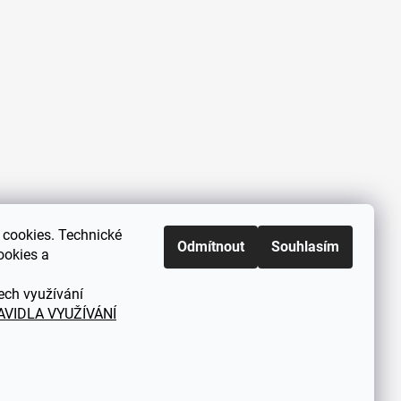
cookies. Technické
Zákaznická podpora každý všední
Odmítnout
Souhlasím
ookies a
den od 9.00 do 18.00 hodin
ech využívání
AVIDLA VYUŽÍVÁNÍ