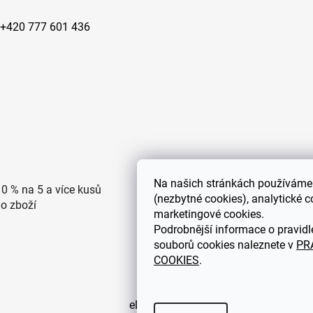
+420 777 601 436
Na
našich stránkách používáme 
10 % na 5 a více kusů
Doprava po ČR zdarma pro
(nezbytné cookies), analytické c
ho zboží
objednávky nad 2500 Kč
marketingové cookies.
Podrobnější informace o pravidl
souborů cookies naleznete v
PR
COOKIES
.
eDEKOR.cz