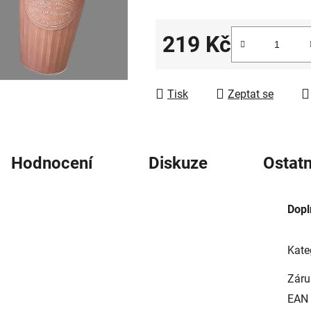
5
hvězdiček.
219 Kč
Měrná cena:
Tisk
Zeptat se
Hodnocení
Diskuze
Ostatn
Dopl
Kate
Záru
EAN