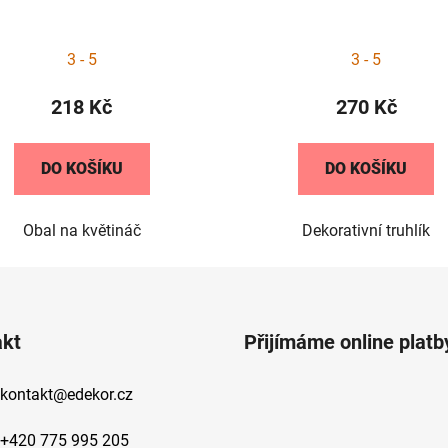
3 - 5
3 - 5
218 Kč
270 Kč
DO KOŠÍKU
DO KOŠÍKU
Obal na květináč
Dekorativní truhlík
akt
Přijímáme online platb
kontakt
@
edekor.cz
+420 775 995 205