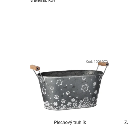
Materiál: kov
Kód:
1001070
Plechový truhlík
Z