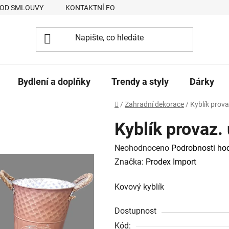
 OD SMLOUVY
KONTAKTNÍ FORMULÁŘ
JAK NAKUPOVAT
Bydlení a doplňky
Trendy a styly
Dárky
Domů
/
Zahradní dekorace
/
Kyblík prova
Kyblík provaz.
Průměrné
Neohodnoceno
Podrobnosti ho
hodnocení
Značka:
Prodex Import
produktu
Kovový kyblík
je
0,0
Dostupnost
z
Kód: