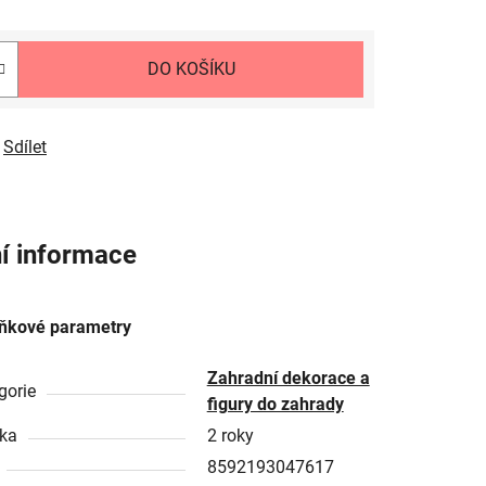
DO KOŠÍKU
Sdílet
í informace
ňkové parametry
Zahradní dekorace a
gorie
figury do zahrady
ka
2 roky
8592193047617