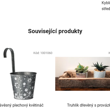
Kybl
stře
Související produkty
Kód:
1001060
ávěsný plechový květináč
Truhlík dřevěný s prováz