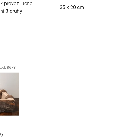
ík provaz. ucha
35 x 20 cm
dní 3 druhy
Kód:
8673
ky