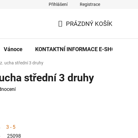
Přihlášení
Registrace
eDekor PROVOZOVNA
OBCHODNÍ PODMÍNKY
PRAVID
PRÁZDNÝ KOŠÍK
NÁKUPNÍ
KOŠÍK
Vánoce
KONTAKTNÍ INFORMACE E-SHOPU
z. ucha střední 3 druhy
 ucha střední 3 druhy
dnocení
3 - 5
25098