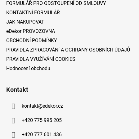
FORMULÁŘ PRO ODSTOUPENÍ OD SMLOUVY
í
KONTAKTNÍ FORMULÁŘ
JAK NAKUPOVAT
eDekor PROVOZOVNA
OBCHODNÍ PODMÍNKY
PRAVIDLA ZPRACOVÁNÍ A OCHRANY OSOBNÍCH ÚDAJŮ
PRAVIDLA VYUŽÍVÁNÍ COOKIES
Hodnocení obchodu
Kontakt
kontakt
@
edekor.cz
+420 775 995 205
+420 777 601 436