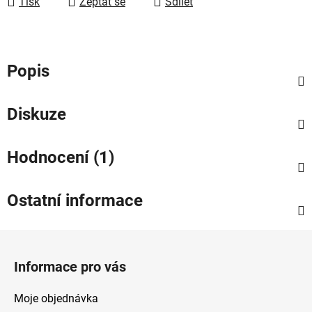
Tisk
Zeptat se
Sdílet
Popis
Diskuze
Hodnocení (1)
Ostatní informace
Z
á
Informace pro vás
p
a
Moje objednávka
t