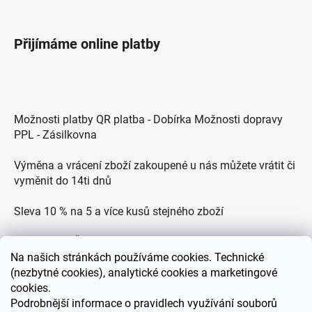
Přijímáme online platby
Možnosti platby QR platba - Dobírka Možnosti dopravy
PPL - Zásilkovna
Výměna a vrácení zboží zakoupené u nás můžete vrátit či
vyměnit do 14ti dnů
Sleva 10 % na 5 a více kusů stejného zboží
Doprava po ČR zdarma pro objednávky nad 2500 Kč
Na
našich stránkách používáme cookies. Technické
Zákaznická podpora každý všední den od 9.00 do 18.00
(nezbytné cookies), analytické cookies a marketingové
hodin
cookies.
Podrobnější informace o pravidlech využívání souborů