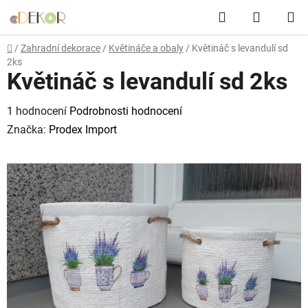
Přejít
Hledat
NÁKUP
na
obsah
KOŠÍK
Domů
/
Zahradní dekorace
/
Květináče a obaly
/
Květináč s levandulí sd
2ks
Květináč s levandulí sd 2ks
Průměrné
1 hodnocení
Podrobnosti hodnocení
hodnocení
Značka:
Prodex Import
produktu
je
5,0
z
5
hvězdiček.