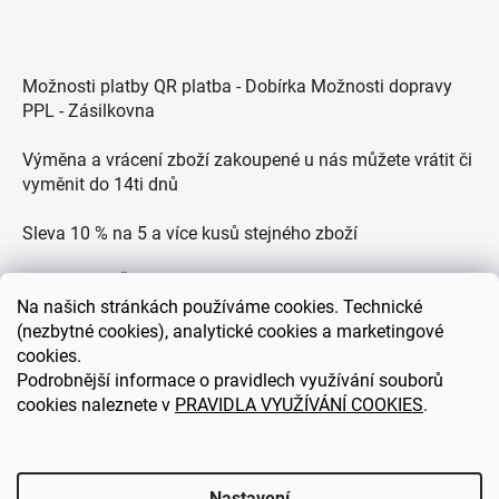
Možnosti platby QR platba - Dobírka Možnosti dopravy
PPL - Zásilkovna
Výměna a vrácení zboží zakoupené u nás můžete vrátit či
vyměnit do 14ti dnů
Sleva 10 % na 5 a více kusů stejného zboží
Doprava po ČR zdarma pro objednávky nad 2500 Kč
Na
našich stránkách používáme cookies. Technické
Zákaznická podpora každý všední den od 9.00 do 18.00
(nezbytné cookies), analytické cookies a marketingové
hodin
cookies.
Podrobnější informace o pravidlech využívání souborů
cookies naleznete v
PRAVIDLA VYUŽÍVÁNÍ COOKIES
.
eDEKOR.cz
Nastavení