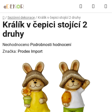
Přejít
Hledat
NÁKUP
na
obsah
KOŠÍK
Domů
/
Sezónní dekorace
/
Králík v čepici stojící 2 druhy
Králík v čepici stojící 2
druhy
Průměrné
Neohodnoceno
Podrobnosti hodnocení
hodnocení
Značka:
Prodex Import
produktu
je
0,0
z
5
hvězdiček.