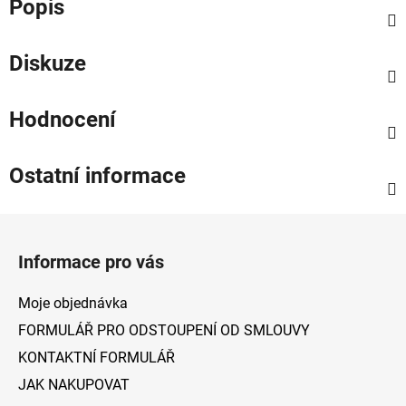
Popis
Diskuze
Hodnocení
Ostatní informace
Z
á
Informace pro vás
p
a
Moje objednávka
t
FORMULÁŘ PRO ODSTOUPENÍ OD SMLOUVY
í
KONTAKTNÍ FORMULÁŘ
JAK NAKUPOVAT