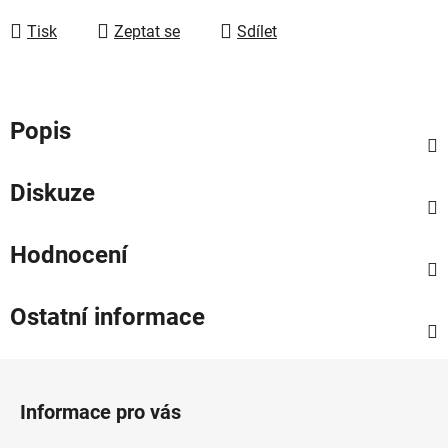
Tisk
Zeptat se
Sdílet
Popis
Diskuze
Hodnocení
Ostatní informace
Z
á
Informace pro vás
p