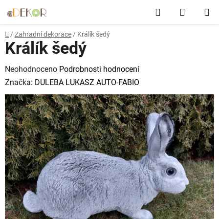
Přejít
Hledat
NÁKUP
na
obsah
KOŠÍK
Domů
/
Zahradní dekorace
/
Králík šedý
Králík šedý
Průměrné
Neohodnoceno
Podrobnosti hodnocení
hodnocení
Značka:
DULEBA LUKASZ AUTO-FABIO
produktu
je
0,0
z
5
hvězdiček.