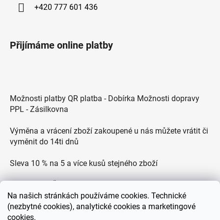
+420 777 601 436
Přijímáme online platby
Možnosti platby QR platba - Dobírka Možnosti dopravy
PPL - Zásilkovna
Výměna a vrácení zboží zakoupené u nás můžete vrátit či
vyměnit do 14ti dnů
Sleva 10 % na 5 a více kusů stejného zboží
Doprava po ČR zdarma pro objednávky nad 2500 Kč
Na
našich stránkách používáme cookies. Technické
Zákaznická podpora každý všední den od 9.00 do 18.00
(nezbytné cookies), analytické cookies a marketingové
hodin
cookies.