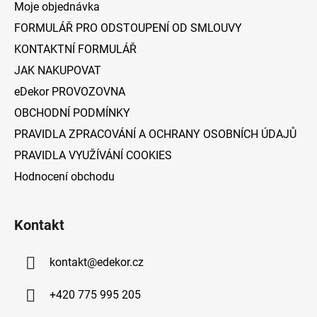
a
Moje objednávka
t
FORMULÁŘ PRO ODSTOUPENÍ OD SMLOUVY
í
KONTAKTNÍ FORMULÁŘ
JAK NAKUPOVAT
eDekor PROVOZOVNA
OBCHODNÍ PODMÍNKY
PRAVIDLA ZPRACOVÁNÍ A OCHRANY OSOBNÍCH ÚDAJŮ
PRAVIDLA VYUŽÍVÁNÍ COOKIES
Hodnocení obchodu
Kontakt
kontakt
@
edekor.cz
+420 775 995 205