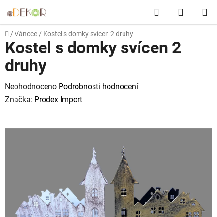
Přejít
Hledat
NÁKUP
na
obsah
KOŠÍK
Domů
/
Vánoce
/
Kostel s domky svícen 2 druhy
Kostel s domky svícen 2
druhy
Průměrné
Neohodnoceno
Podrobnosti hodnocení
hodnocení
Značka:
Prodex Import
produktu
je
0,0
z
5
hvězdiček.