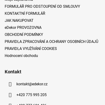
t
FORMULÁŘ PRO ODSTOUPENÍ OD SMLOUVY
í
KONTAKTNÍ FORMULÁŘ
JAK NAKUPOVAT
eDekor PROVOZOVNA
OBCHODNÍ PODMÍNKY
PRAVIDLA ZPRACOVÁNÍ A OCHRANY OSOBNÍCH ÚDAJŮ
PRAVIDLA VYUŽÍVÁNÍ COOKIES
Hodnocení obchodu
Kontakt
kontakt
@
edekor.cz
+420 775 995 205