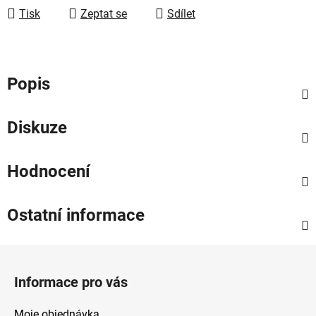
Tisk
Zeptat se
Sdílet
Popis
Diskuze
Hodnocení
Ostatní informace
Z
á
Informace pro vás
p
a
Moje objednávka