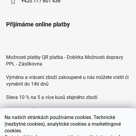
+420 777 601 436
Přijímáme online platby
Možnosti platby QR platba - Dobírka Možnosti dopravy
PPL - Zásilkovna
Výměna a vrácení zboží zakoupené u nás můžete vrátit či
vyměnit do 14ti dnů
Sleva 10 % na 5 a více kusů stejného zboží
Doprava po ČR zdarma pro objednávky nad 2500 Kč
Na
našich stránkách používáme cookies. Technické
Zákaznická podpora každý všední den od 9.00 do 18.00
(nezbytné cookies), analytické cookies a marketingové
hodin
cookies.