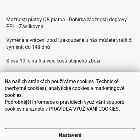
Možnosti platby QR platba - Dobírka Možnosti dopravy
PPL - Zásilkovna
Výměna a vrácení zboží zakoupené u nás můžete vrátit či
vyměnit do 14ti dnů
Sleva 10 % na 5 a více kusů stejného zboží
Doprava po ČR zdarma pro objednávky nad 2500 Kč
Na
našich stránkách používáme cookies. Technické
Zákaznická podpora každý všední den od 9.00 do 18.00
(nezbytné cookies), analytické cookies a marketingové
hodin
cookies.
Podrobnější informace o pravidlech využívání souborů
cookies naleznete v
PRAVIDLA VYUŽÍVÁNÍ COOKIES
.
eDEKOR.cz
Nastavení