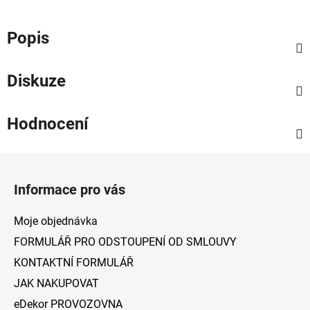
Popis
Diskuze
Hodnocení
Z
á
Informace pro vás
p
a
Moje objednávka
t
FORMULÁŘ PRO ODSTOUPENÍ OD SMLOUVY
í
KONTAKTNÍ FORMULÁŘ
JAK NAKUPOVAT
eDekor PROVOZOVNA