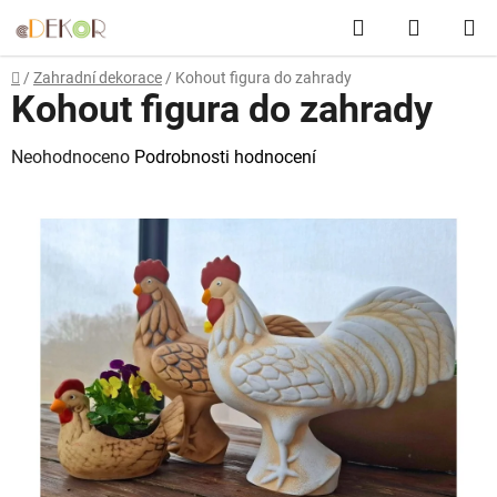
Přejít
Hledat
NÁKUP
na
obsah
KOŠÍK
Domů
/
Zahradní dekorace
/
Kohout figura do zahrady
Kohout figura do zahrady
Průměrné
Neohodnoceno
Podrobnosti hodnocení
hodnocení
produktu
je
0,0
z
5
hvězdiček.