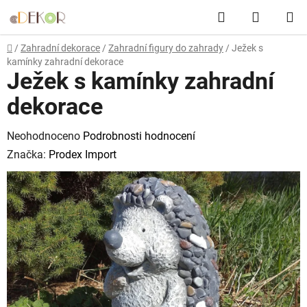
Přejít
Hledat
NÁKUP
na
obsah
KOŠÍK
Domů
/
Zahradní dekorace
/
Zahradní figury do zahrady
/
Ježek s
kamínky zahradní dekorace
Ježek s kamínky zahradní
dekorace
Průměrné
Neohodnoceno
Podrobnosti hodnocení
hodnocení
Značka:
Prodex Import
produktu
je
0,0
z
5
hvězdiček.