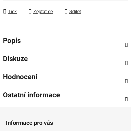
Tisk
Zeptat se
Sdílet
Popis
Diskuze
Hodnocení
Ostatní informace
Z
á
Informace pro vás
p