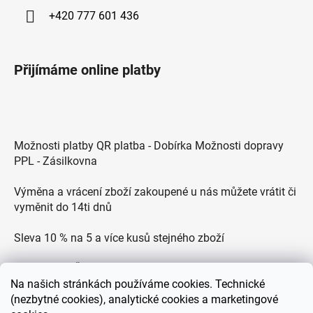
+420 777 601 436
Přijímáme online platby
Možnosti platby QR platba - Dobírka Možnosti dopravy
PPL - Zásilkovna
Výměna a vrácení zboží zakoupené u nás můžete vrátit či
vyměnit do 14ti dnů
Sleva 10 % na 5 a více kusů stejného zboží
Doprava po ČR zdarma pro objednávky nad 2500 Kč
Na
našich stránkách používáme cookies. Technické
Zákaznická podpora každý všední den od 9.00 do 18.00
(nezbytné cookies), analytické cookies a marketingové