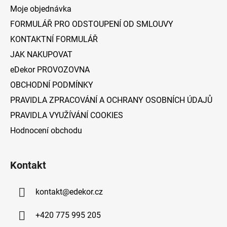
a
Moje objednávka
t
FORMULÁŘ PRO ODSTOUPENÍ OD SMLOUVY
í
KONTAKTNÍ FORMULÁŘ
JAK NAKUPOVAT
eDekor PROVOZOVNA
OBCHODNÍ PODMÍNKY
PRAVIDLA ZPRACOVÁNÍ A OCHRANY OSOBNÍCH ÚDAJŮ
PRAVIDLA VYUŽÍVÁNÍ COOKIES
Hodnocení obchodu
Kontakt
kontakt
@
edekor.cz
+420 775 995 205