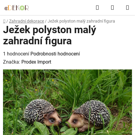
Přejít
Hledat
NÁKUP
na
obsah
KOŠÍK
Domů
/
Zahradní dekorace
/
Ježek polyston malý zahradní figura
Ježek polyston malý
zahradní figura
Průměrné
1 hodnocení
Podrobnosti hodnocení
hodnocení
Značka:
Prodex Import
produktu
je
5,0
z
5
hvězdiček.