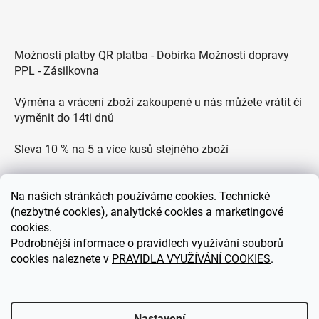
Možnosti platby QR platba - Dobírka Možnosti dopravy
PPL - Zásilkovna
Výměna a vrácení zboží zakoupené u nás můžete vrátit či
vyměnit do 14ti dnů
Sleva 10 % na 5 a více kusů stejného zboží
Doprava po ČR zdarma pro objednávky nad 2500 Kč
Na
našich stránkách používáme cookies. Technické
Zákaznická podpora každý všední den od 9.00 do 18.00
(nezbytné cookies), analytické cookies a marketingové
hodin
cookies.
Podrobnější informace o pravidlech využívání souborů
cookies naleznete v
PRAVIDLA VYUŽÍVÁNÍ COOKIES
.
eDEKOR.cz
Nastavení