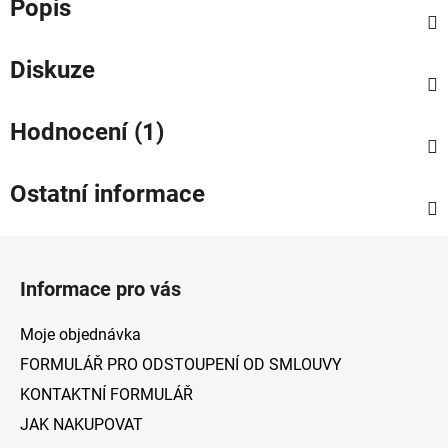
Popis
Diskuze
Hodnocení (1)
Ostatní informace
Z
á
Informace pro vás
p
a
Moje objednávka
t
FORMULÁŘ PRO ODSTOUPENÍ OD SMLOUVY
í
KONTAKTNÍ FORMULÁŘ
JAK NAKUPOVAT