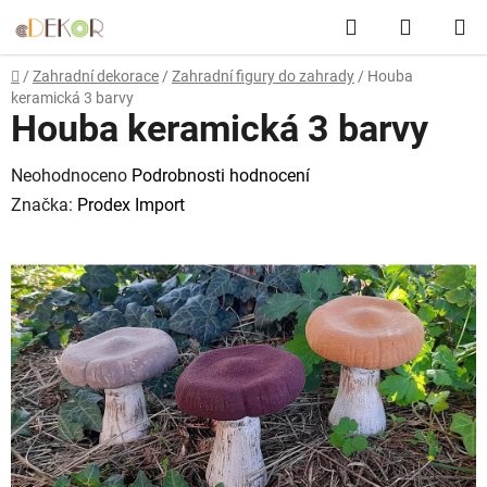
Přejít
Hledat
NÁKUP
na
obsah
KOŠÍK
Domů
/
Zahradní dekorace
/
Zahradní figury do zahrady
/
Houba
keramická 3 barvy
Houba keramická 3 barvy
Průměrné
Neohodnoceno
Podrobnosti hodnocení
hodnocení
Značka:
Prodex Import
produktu
je
0,0
z
5
hvězdiček.