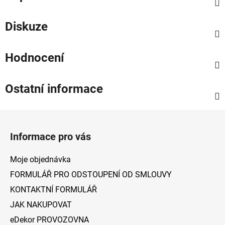
Diskuze
Hodnocení
Ostatní informace
Z
á
Informace pro vás
p
a
Moje objednávka
t
FORMULÁŘ PRO ODSTOUPENÍ OD SMLOUVY
í
KONTAKTNÍ FORMULÁŘ
JAK NAKUPOVAT
eDekor PROVOZOVNA