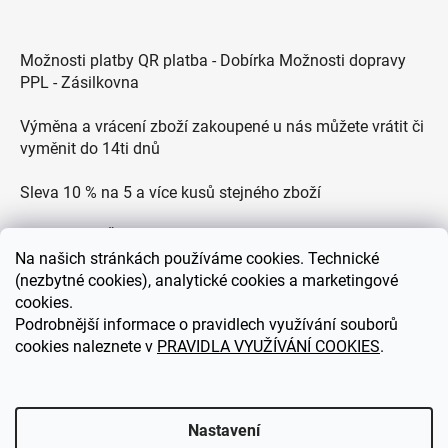
Možnosti platby QR platba - Dobírka Možnosti dopravy
PPL - Zásilkovna
Výměna a vrácení zboží zakoupené u nás můžete vrátit či
vyměnit do 14ti dnů
Sleva 10 % na 5 a více kusů stejného zboží
Doprava po ČR zdarma pro objednávky nad 2500 Kč
Na
našich stránkách používáme cookies. Technické
Zákaznická podpora každý všední den od 9.00 do 18.00
(nezbytné cookies), analytické cookies a marketingové
hodin
cookies.
Podrobnější informace o pravidlech využívání souborů
cookies naleznete v
PRAVIDLA VYUŽÍVÁNÍ COOKIES
.
eDEKOR.cz
Nastavení