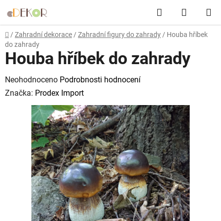
Přejít
Hledat
NÁKUP
na
obsah
KOŠÍK
Domů
/
Zahradní dekorace
/
Zahradní figury do zahrady
/
Houba hříbek
do zahrady
Houba hříbek do zahrady
Průměrné
Neohodnoceno
Podrobnosti hodnocení
hodnocení
Značka:
Prodex Import
produktu
je
0,0
z
5
hvězdiček.