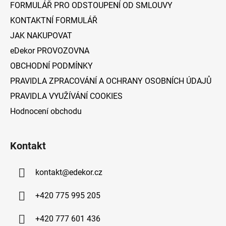
FORMULÁŘ PRO ODSTOUPENÍ OD SMLOUVY
í
KONTAKTNÍ FORMULÁŘ
JAK NAKUPOVAT
eDekor PROVOZOVNA
OBCHODNÍ PODMÍNKY
PRAVIDLA ZPRACOVÁNÍ A OCHRANY OSOBNÍCH ÚDAJŮ
PRAVIDLA VYUŽÍVÁNÍ COOKIES
Hodnocení obchodu
Kontakt
kontakt
@
edekor.cz
+420 775 995 205
+420 777 601 436