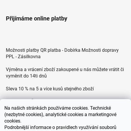
Přijímáme online platby
Možnosti platby QR platba - Dobírka Možnosti dopravy
PPL - Zásilkovna
Výměna a vrácení zboží zakoupené u nás můžete vrátit či
vyměnit do 14ti dnů
Sleva 10 % na 5 a více kusů stejného zboží
Doprava po ČR zdarma pro objednávky nad 2500 Kč
Na
našich stránkách používáme cookies. Technické
Zákaznická podpora každý všední den od 9.00 do 18.00
(nezbytné cookies), analytické cookies a marketingové
hodin
cookies.
Podrobnější informace o pravidlech využívání souborů