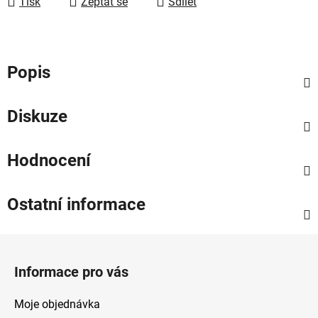
Tisk
Zeptat se
Sdílet
Popis
Diskuze
Hodnocení
Ostatní informace
Z
á
Informace pro vás
p
a
Moje objednávka
t