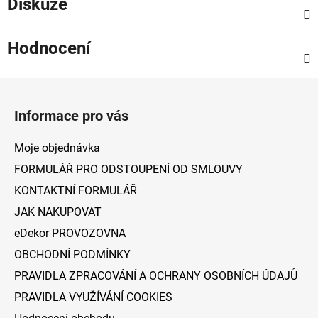
Diskuze
Hodnocení
Z
á
Informace pro vás
p
a
Moje objednávka
t
FORMULÁŘ PRO ODSTOUPENÍ OD SMLOUVY
í
KONTAKTNÍ FORMULÁŘ
JAK NAKUPOVAT
eDekor PROVOZOVNA
OBCHODNÍ PODMÍNKY
PRAVIDLA ZPRACOVÁNÍ A OCHRANY OSOBNÍCH ÚDAJŮ
PRAVIDLA VYUŽÍVÁNÍ COOKIES