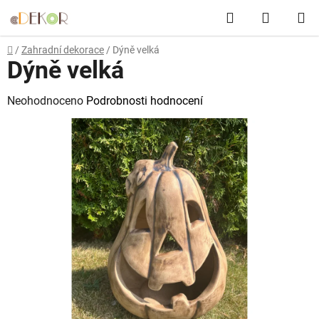
Přejít
Hledat
NÁKUP
na
obsah
KOŠÍK
Domů
/
Zahradní dekorace
/
Dýně velká
Dýně velká
Průměrné
Neohodnoceno
Podrobnosti hodnocení
hodnocení
produktu
je
0,0
z
5
hvězdiček.