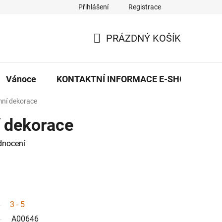
Přihlášení
Registrace
eDekor PROVOZOVNA
OBCHODNÍ PODMÍNKY
PRAVID
PRÁZDNÝ KOŠÍK
NÁKUPNÍ
KOŠÍK
Vánoce
KONTAKTNÍ INFORMACE E-SHOPU
ní dekorace
 dekorace
dnocení
3 - 5
A00646