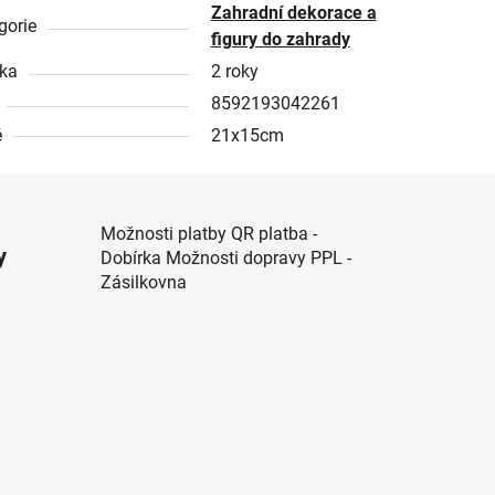
Zahradní dekorace a
gorie
figury do zahrady
ka
2 roky
8592193042261
ě
21x15cm
Možnosti platby QR platba -
y
Dobírka Možnosti dopravy PPL -
Zásilkovna