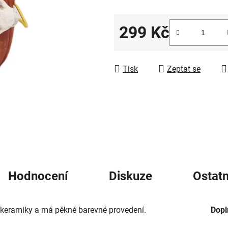
5
hvězdiček.
299 Kč
Měrná cena:
Tisk
Zeptat se
Hodnocení
Diskuze
Ostatn
 keramiky a má pěkné barevné provedení.
Dopl