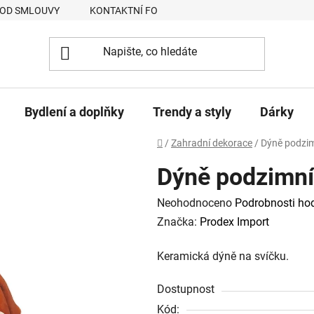
 OD SMLOUVY
KONTAKTNÍ FORMULÁŘ
JAK NAKUPOVAT
Bydlení a doplňky
Trendy a styly
Dárky
Domů
/
Zahradní dekorace
/
Dýně podzim
Dýně podzimní
Průměrné
Neohodnoceno
Podrobnosti ho
hodnocení
Značka:
Prodex Import
produktu
Keramická dýně na svíčku.
je
0,0
Dostupnost
z
Kód: