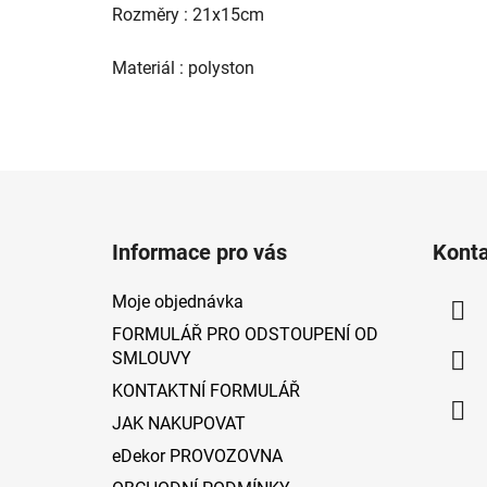
Rozměry : 21x15cm
Materiál : polyston
Z
á
Informace pro vás
Kont
p
a
Moje objednávka
t
FORMULÁŘ PRO ODSTOUPENÍ OD
í
SMLOUVY
KONTAKTNÍ FORMULÁŘ
JAK NAKUPOVAT
eDekor PROVOZOVNA