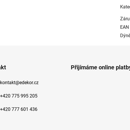
Kate
Záru
EAN
Dýn
akt
Přijímáme online platb
kontakt
@
edekor.cz
+420 775 995 205
+420 777 601 436