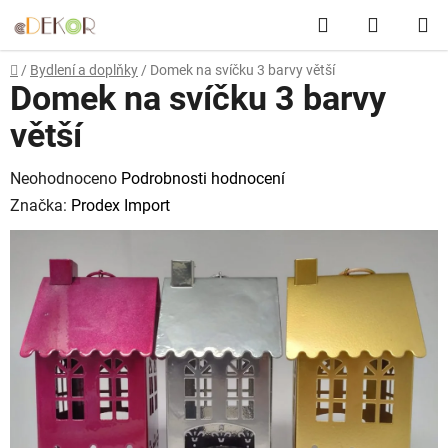
Přejít
Hledat
NÁKUP
na
obsah
KOŠÍK
Domů
/
Bydlení a doplňky
/
Domek na svíčku 3 barvy větší
Domek na svíčku 3 barvy
větší
Průměrné
Neohodnoceno
Podrobnosti hodnocení
hodnocení
Značka:
Prodex Import
produktu
je
0,0
z
5
hvězdiček.