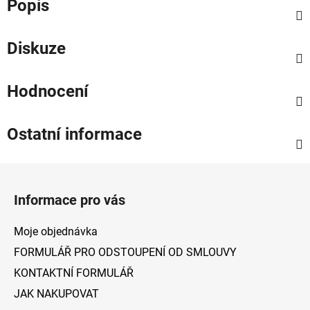
Popis
Diskuze
Hodnocení
Ostatní informace
Z
á
Informace pro vás
p
a
Moje objednávka
t
FORMULÁŘ PRO ODSTOUPENÍ OD SMLOUVY
í
KONTAKTNÍ FORMULÁŘ
JAK NAKUPOVAT