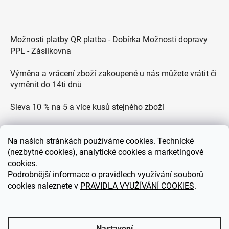
Možnosti platby QR platba - Dobírka Možnosti dopravy
PPL - Zásilkovna
Výměna a vrácení zboží zakoupené u nás můžete vrátit či
vyměnit do 14ti dnů
Sleva 10 % na 5 a více kusů stejného zboží
Doprava po ČR zdarma pro objednávky nad 2500 Kč
Na
našich stránkách používáme cookies. Technické
Zákaznická podpora každý všední den od 9.00 do 18.00
(nezbytné cookies), analytické cookies a marketingové
hodin
cookies.
Podrobnější informace o pravidlech využívání souborů
cookies naleznete v
PRAVIDLA VYUŽÍVÁNÍ COOKIES
.
eDEKOR.cz
Nastavení