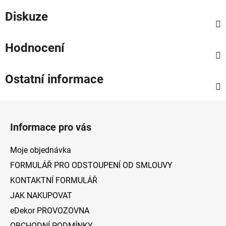
Diskuze
Hodnocení
Ostatní informace
Z
á
Informace pro vás
p
a
Moje objednávka
t
FORMULÁŘ PRO ODSTOUPENÍ OD SMLOUVY
í
KONTAKTNÍ FORMULÁŘ
JAK NAKUPOVAT
eDekor PROVOZOVNA
OBCHODNÍ PODMÍNKY