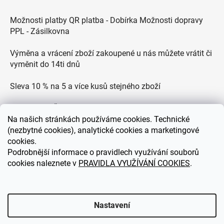
Možnosti platby QR platba - Dobírka Možnosti dopravy
PPL - Zásilkovna
Výměna a vrácení zboží zakoupené u nás můžete vrátit či
vyměnit do 14ti dnů
Sleva 10 % na 5 a více kusů stejného zboží
Doprava po ČR zdarma pro objednávky nad 2500 Kč
Na
našich stránkách používáme cookies. Technické
Zákaznická podpora každý všední den od 9.00 do 18.00
(nezbytné cookies), analytické cookies a marketingové
hodin
cookies.
Podrobnější informace o pravidlech využívání souborů
cookies naleznete v
PRAVIDLA VYUŽÍVÁNÍ COOKIES
.
eDEKOR.cz
Nastavení