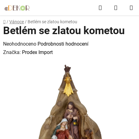
Přejít
Hledat
NÁKUP
na
obsah
KOŠÍK
Domů
/
Vánoce
/
Betlém se zlatou kometou
Betlém se zlatou kometou
Průměrné
Neohodnoceno
Podrobnosti hodnocení
hodnocení
Značka:
Prodex Import
produktu
je
0,0
z
5
hvězdiček.