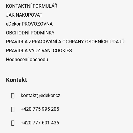
í
KONTAKTNÍ FORMULÁŘ
JAK NAKUPOVAT
eDekor PROVOZOVNA
OBCHODNÍ PODMÍNKY
PRAVIDLA ZPRACOVÁNÍ A OCHRANY OSOBNÍCH ÚDAJŮ
PRAVIDLA VYUŽÍVÁNÍ COOKIES
Hodnocení obchodu
Kontakt
kontakt
@
edekor.cz
+420 775 995 205
+420 777 601 436