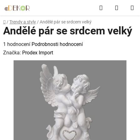
Přejít
Hledat
NÁKUP
na
obsah
KOŠÍK
Domů
/
Trendy a styly
/
Andělé pár se srdcem velký
Andělé pár se srdcem velký
Průměrné
1 hodnocení
Podrobnosti hodnocení
hodnocení
Značka:
Prodex Import
produktu
je
5,0
z
5
hvězdiček.