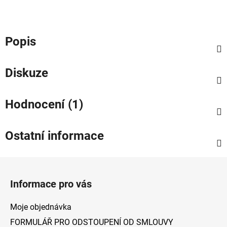
Popis
Diskuze
Hodnocení (1)
Ostatní informace
Z
á
Informace pro vás
p
a
Moje objednávka
t
FORMULÁŘ PRO ODSTOUPENÍ OD SMLOUVY