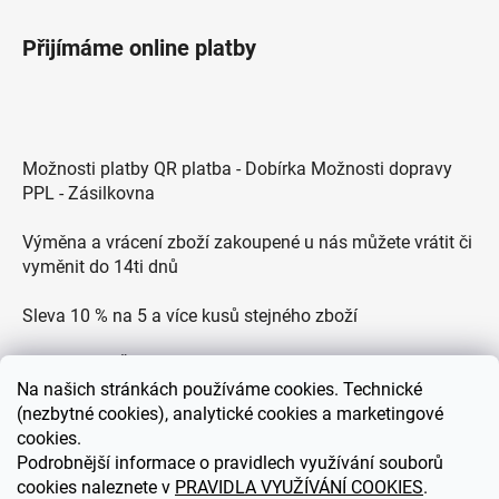
Přijímáme online platby
Možnosti platby QR platba - Dobírka Možnosti dopravy
PPL - Zásilkovna
Výměna a vrácení zboží zakoupené u nás můžete vrátit či
vyměnit do 14ti dnů
Sleva 10 % na 5 a více kusů stejného zboží
Doprava po ČR zdarma pro objednávky nad 2500 Kč
Na
našich stránkách používáme cookies. Technické
Zákaznická podpora každý všední den od 9.00 do 18.00
(nezbytné cookies), analytické cookies a marketingové
hodin
cookies.
Podrobnější informace o pravidlech využívání souborů
cookies naleznete v
PRAVIDLA VYUŽÍVÁNÍ COOKIES
.