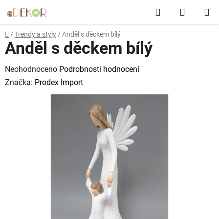
Přejít
Hledat
NÁKUP
na
obsah
KOŠÍK
Domů
/
Trendy a styly
/
Anděl s děckem bílý
Anděl s děckem bílý
Průměrné
Neohodnoceno
Podrobnosti hodnocení
hodnocení
Značka:
Prodex Import
produktu
je
0,0
z
5
hvězdiček.