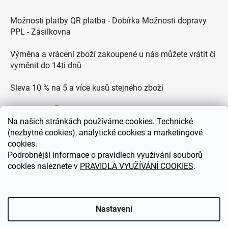
Možnosti platby QR platba - Dobírka Možnosti dopravy
PPL - Zásilkovna
Výměna a vrácení zboží zakoupené u nás můžete vrátit či
vyměnit do 14ti dnů
Sleva 10 % na 5 a více kusů stejného zboží
Doprava po ČR zdarma pro objednávky nad 2500 Kč
Na
našich stránkách používáme cookies. Technické
Zákaznická podpora každý všední den od 9.00 do 18.00
(nezbytné cookies), analytické cookies a marketingové
hodin
cookies.
Podrobnější informace o pravidlech využívání souborů
cookies naleznete v
PRAVIDLA VYUŽÍVÁNÍ COOKIES
.
eDEKOR.cz
Nastavení