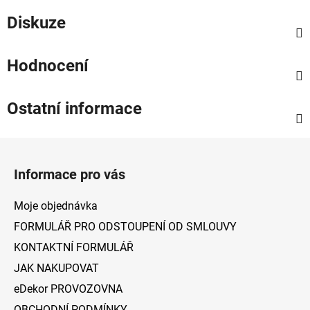
Diskuze
Hodnocení
Ostatní informace
Z
á
Informace pro vás
p
a
Moje objednávka
t
FORMULÁŘ PRO ODSTOUPENÍ OD SMLOUVY
í
KONTAKTNÍ FORMULÁŘ
JAK NAKUPOVAT
eDekor PROVOZOVNA
OBCHODNÍ PODMÍNKY