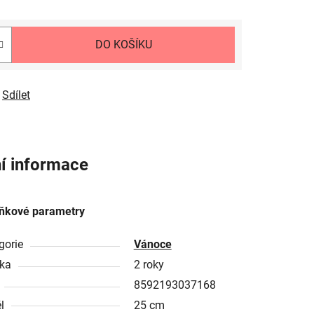
DO KOŠÍKU
Sdílet
í informace
ňkové parametry
gorie
Vánoce
ka
2 roky
8592193037168
l
25 cm