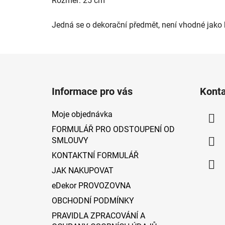
Rozměr: 25 cm
Jedná se o dekorační předmět, není vhodné jako 
Z
á
Informace pro vás
Kont
p
a
Moje objednávka
t
FORMULÁŘ PRO ODSTOUPENÍ OD
í
SMLOUVY
KONTAKTNÍ FORMULÁŘ
JAK NAKUPOVAT
eDekor PROVOZOVNA
OBCHODNÍ PODMÍNKY
PRAVIDLA ZPRACOVÁNÍ A