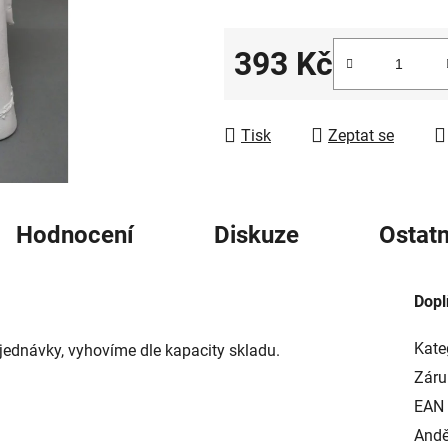
5
hvězdiček.
393 Kč
Měrná cena:
Tisk
Zeptat se
Hodnocení
Diskuze
Ostatn
Dopl
Kate
jednávky, vyhovíme dle kapacity skladu.
Záru
EAN
Andě