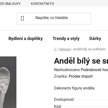
 OD SMLOUVY
KONTAKTNÍ FORMULÁŘ
JAK NAKUPOVAT
Bydlení a doplňky
Trendy a styly
Dárky
Domů
/
Vánoce
/
Anděl bílý se srdíčkem
Anděl bílý se 
Průměrné
Neohodnoceno
Podrobnosti ho
hodnocení
Značka:
Prodex Import
produktu
Dekorační figura anděla.
je
0,0
Dostupnost
z
Kód: