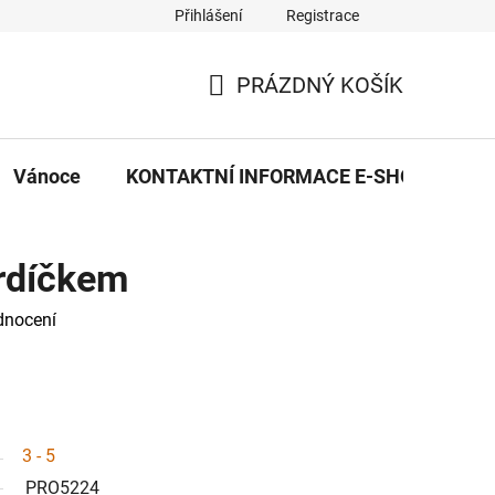
Přihlášení
Registrace
eDekor PROVOZOVNA
OBCHODNÍ PODMÍNKY
PRAVID
PRÁZDNÝ KOŠÍK
NÁKUPNÍ
KOŠÍK
Vánoce
KONTAKTNÍ INFORMACE E-SHOPU
srdíčkem
dnocení
3 - 5
PRO5224