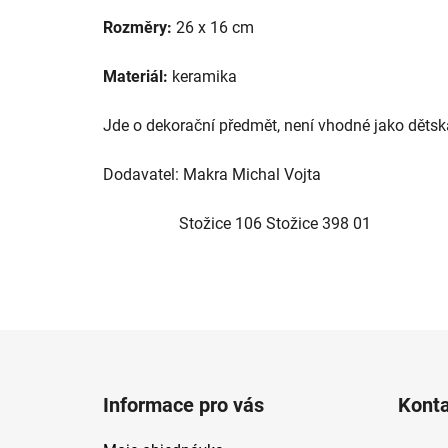
Rozměry:
26 x 16 cm
Materiál:
keramika
Jde o dekorační předmět, není vhodné jako dětsk
Dodavatel: Makra Michal Vojta
Stožice 106 Stožice 398 01
Z
á
Informace pro vás
Kont
p
a