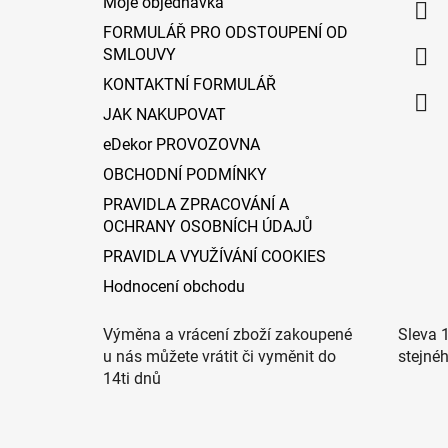
Moje objednávka
t
FORMULÁŘ PRO ODSTOUPENÍ OD
í
SMLOUVY
KONTAKTNÍ FORMULÁŘ
JAK NAKUPOVAT
eDekor PROVOZOVNA
OBCHODNÍ PODMÍNKY
PRAVIDLA ZPRACOVÁNÍ A
OCHRANY OSOBNÍCH ÚDAJŮ
PRAVIDLA VYUŽÍVÁNÍ COOKIES
Hodnocení obchodu
Výměna a vrácení zboží zakoupené
Sleva 
u nás můžete vrátit či vyměnit do
stejné
14ti dnů