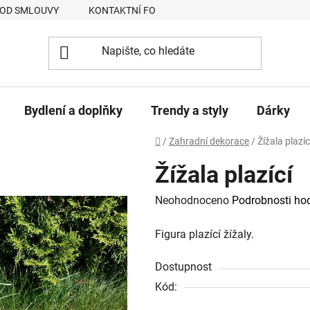
 OD SMLOUVY
KONTAKTNÍ FORMULÁŘ
JAK NAKUPOVAT
Bydlení a doplňky
Trendy a styly
Dárky
Domů
/
Zahradní dekorace
/
Žížala plazíc
Žížala plazící
Průměrné
Neohodnoceno
Podrobnosti ho
hodnocení
Figura plazící žížaly.
produktu
je
Dostupnost
0,0
Kód:
z