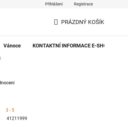
Přihlášení
Registrace
eDekor PROVOZOVNA
OBCHODNÍ PODMÍNKY
PRAVID
PRÁZDNÝ KOŠÍK
NÁKUPNÍ
KOŠÍK
Vánoce
KONTAKTNÍ INFORMACE E-SHOPU
í
dnocení
3 - 5
41211999