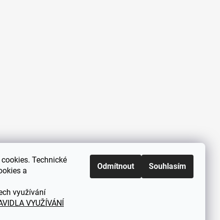
cookies. Technické
Zákaznická podpora každý všední
Odmítnout
Souhlasím
ookies a
den od 9.00 do 18.00 hodin
ech využívání
AVIDLA VYUŽÍVÁNÍ