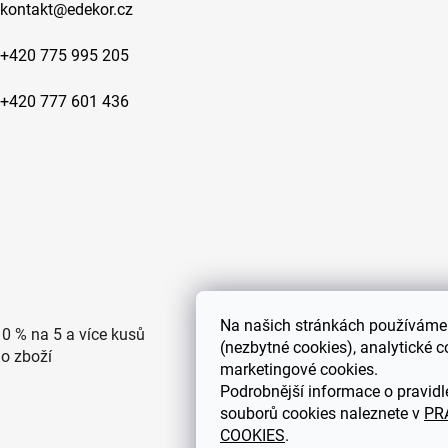
kontakt
@
edekor.cz
+420 775 995 205
+420 777 601 436
Na
našich stránkách používáme 
10 % na 5 a více kusů
Doprava po ČR zdarma pro
(nezbytné cookies), analytické c
ho zboží
objednávky nad 2500 Kč
marketingové cookies.
Podrobnější informace o pravidl
souborů cookies naleznete v
PR
COOKIES
.