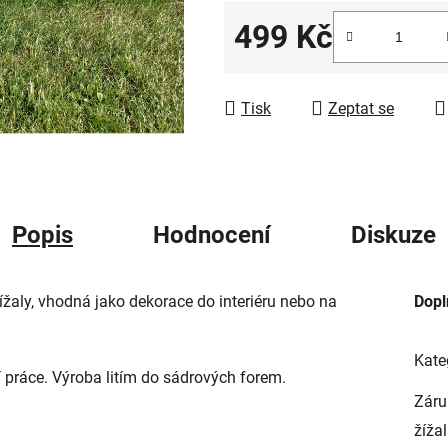
5
499 Kč
hvězdiček.
Měrná cena:
Tisk
Zeptat se
Popis
Hodnocení
Diskuze
žížaly, vhodná jako dekorace do interiéru nebo na
Dopl
Kate
í práce. Výroba litím do sádrových forem.
Záru
žížal