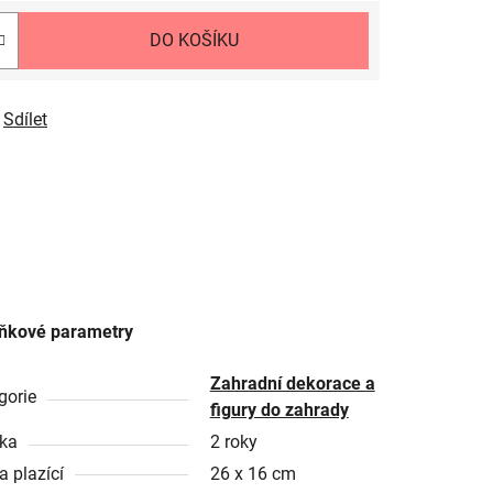
DO KOŠÍKU
Sdílet
ňkové parametry
Zahradní dekorace a
gorie
figury do zahrady
ka
2 roky
a plazící
26 x 16 cm