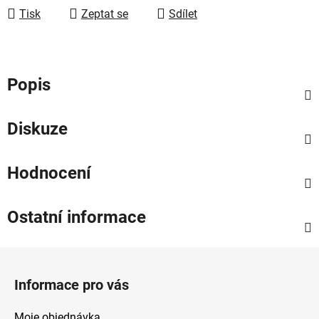
Tisk
Zeptat se
Sdílet
Popis
Diskuze
Hodnocení
Ostatní informace
Z
á
Informace pro vás
p
a
Moje objednávka