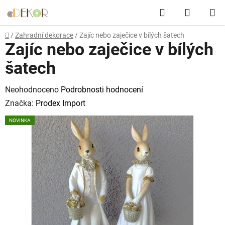
Přejít
Hledat
NÁKUP
na
obsah
KOŠÍK
Domů
/
Zahradní dekorace
/
Zajíc nebo zaječice v bílých šatech
Zajíc nebo zaječice v bílých
šatech
Průměrné
Neohodnoceno
Podrobnosti hodnocení
hodnocení
Značka:
Prodex Import
produktu
NOVINKA
je
0,0
z
5
hvězdiček.