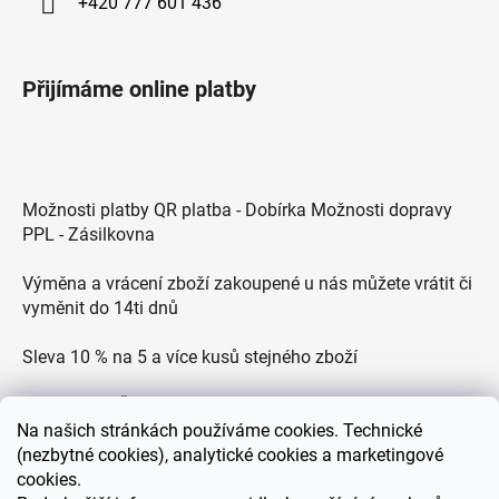
+420 777 601 436
Přijímáme online platby
Možnosti platby QR platba - Dobírka Možnosti dopravy
PPL - Zásilkovna
Výměna a vrácení zboží zakoupené u nás můžete vrátit či
vyměnit do 14ti dnů
Sleva 10 % na 5 a více kusů stejného zboží
Doprava po ČR zdarma pro objednávky nad 2500 Kč
Na
našich stránkách používáme cookies. Technické
Zákaznická podpora každý všední den od 9.00 do 18.00
(nezbytné cookies), analytické cookies a marketingové
hodin
cookies.