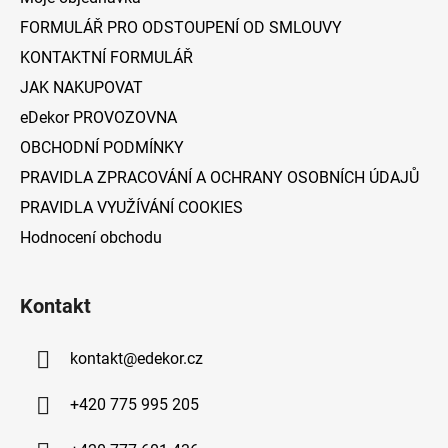
t
FORMULÁŘ PRO ODSTOUPENÍ OD SMLOUVY
í
KONTAKTNÍ FORMULÁŘ
JAK NAKUPOVAT
eDekor PROVOZOVNA
OBCHODNÍ PODMÍNKY
PRAVIDLA ZPRACOVÁNÍ A OCHRANY OSOBNÍCH ÚDAJŮ
PRAVIDLA VYUŽÍVÁNÍ COOKIES
Hodnocení obchodu
Kontakt
kontakt
@
edekor.cz
+420 775 995 205