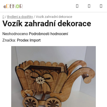
Přejít
Hledat
NÁKUP
na
obsah
KOŠÍK
Domů
/
Bydlení a doplňky
/
Vozík zahradní dekorace
Vozík zahradní dekorace
Průměrné
Neohodnoceno
Podrobnosti hodnocení
hodnocení
Značka:
Prodex Import
produktu
je
0,0
z
5
hvězdiček.