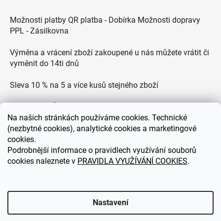
Možnosti platby QR platba - Dobírka Možnosti dopravy
PPL - Zásilkovna
Výměna a vrácení zboží zakoupené u nás můžete vrátit či
vyměnit do 14ti dnů
Sleva 10 % na 5 a více kusů stejného zboží
Doprava po ČR zdarma pro objednávky nad 2500 Kč
Na
našich stránkách používáme cookies. Technické
Zákaznická podpora každý všední den od 9.00 do 18.00
(nezbytné cookies), analytické cookies a marketingové
hodin
cookies.
Podrobnější informace o pravidlech využívání souborů
cookies naleznete v
PRAVIDLA VYUŽÍVÁNÍ COOKIES
.
eDEKOR.cz
Nastavení