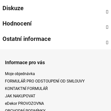
Diskuze
Hodnocení
Ostatní informace
Z
á
Informace pro vás
p
a
Moje objednávka
t
FORMULÁŘ PRO ODSTOUPENÍ OD SMLOUVY
í
KONTAKTNÍ FORMULÁŘ
JAK NAKUPOVAT
eDekor PROVOZOVNA
OBCHODNÍ PODMÍNKY