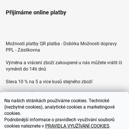
Přijímáme online platby
Možnosti platby QR platba - Dobírka Možnosti dopravy
PPL - Zásilkovna
Výměna a vrácení zboží zakoupené u nás můžete vrátit či
vyměnit do 14ti dnů
Sleva 10 % na 5 a více kusů stejného zboží
Doprava po ČR zdarma pro objednávky nad 2500 Kč
Na
našich stránkách používáme cookies. Technické
Zákaznická podpora každý všední den od 9.00 do 18.00
(nezbytné cookies), analytické cookies a marketingové
hodin
cookies.
Podrobnější informace o pravidlech využívání souborů
cookies naleznete v
PRAVIDLA VYUŽÍVÁNÍ COOKIES
.