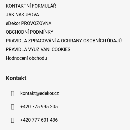
í
KONTAKTNÍ FORMULÁŘ
JAK NAKUPOVAT
eDekor PROVOZOVNA
OBCHODNÍ PODMÍNKY
PRAVIDLA ZPRACOVÁNÍ A OCHRANY OSOBNÍCH ÚDAJŮ
PRAVIDLA VYUŽÍVÁNÍ COOKIES
Hodnocení obchodu
Kontakt
kontakt
@
edekor.cz
+420 775 995 205
+420 777 601 436