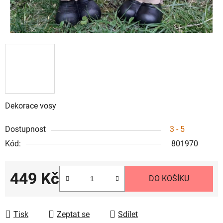
Dekorace vosy
Dostupnost
3 - 5
Kód:
801970
449 Kč
DO KOŠÍKU
Měrná cena:
Tisk
Zeptat se
Sdílet