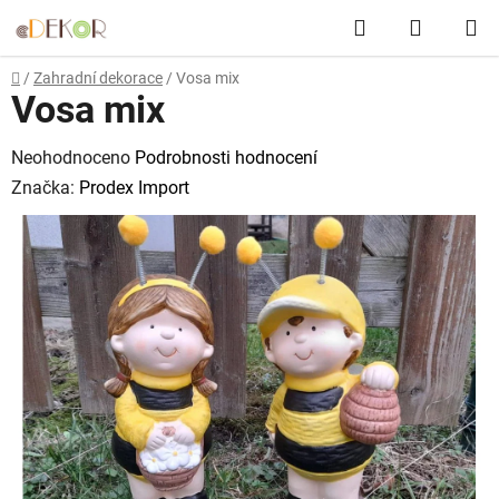
Přejít
Hledat
NÁKUP
na
obsah
KOŠÍK
Domů
/
Zahradní dekorace
/
Vosa mix
Vosa mix
Průměrné
Neohodnoceno
Podrobnosti hodnocení
hodnocení
Značka:
Prodex Import
produktu
je
0,0
z
5
hvězdiček.