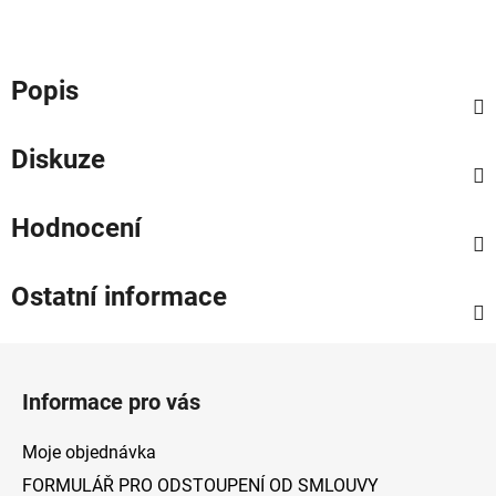
Popis
Diskuze
Hodnocení
Ostatní informace
Z
á
Informace pro vás
p
a
Moje objednávka
t
FORMULÁŘ PRO ODSTOUPENÍ OD SMLOUVY