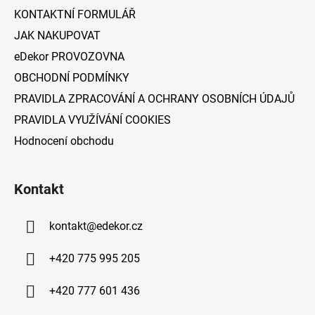
í
KONTAKTNÍ FORMULÁŘ
JAK NAKUPOVAT
eDekor PROVOZOVNA
OBCHODNÍ PODMÍNKY
PRAVIDLA ZPRACOVÁNÍ A OCHRANY OSOBNÍCH ÚDAJŮ
PRAVIDLA VYUŽÍVÁNÍ COOKIES
Hodnocení obchodu
Kontakt
kontakt
@
edekor.cz
+420 775 995 205
+420 777 601 436