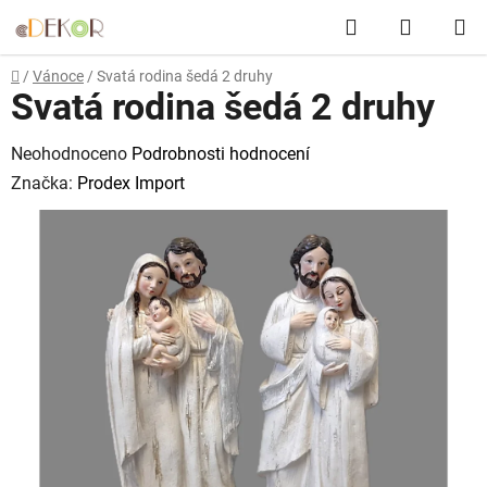
Přejít
Hledat
NÁKUP
na
obsah
KOŠÍK
Domů
/
Vánoce
/
Svatá rodina šedá 2 druhy
Svatá rodina šedá 2 druhy
Průměrné
Neohodnoceno
Podrobnosti hodnocení
hodnocení
Značka:
Prodex Import
produktu
je
0,0
z
5
hvězdiček.