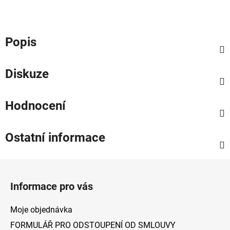
Popis
Diskuze
Hodnocení
Ostatní informace
Z
á
Informace pro vás
p
a
Moje objednávka
t
FORMULÁŘ PRO ODSTOUPENÍ OD SMLOUVY