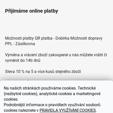
Přijímáme online platby
Možnosti platby QR platba - Dobírka Možnosti dopravy
PPL - Zásilkovna
Výměna a vrácení zboží zakoupené u nás můžete vrátit či
vyměnit do 14ti dnů
Sleva 10 % na 5 a více kusů stejného zboží
Doprava po ČR zdarma pro objednávky nad 2500 Kč
Na
našich stránkách používáme cookies. Technické
Zákaznická podpora každý všední den od 9.00 do 18.00
(nezbytné cookies), analytické cookies a marketingové
hodin
cookies.
Podrobnější informace o pravidlech využívání souborů
cookies naleznete v
PRAVIDLA VYUŽÍVÁNÍ COOKIES
.