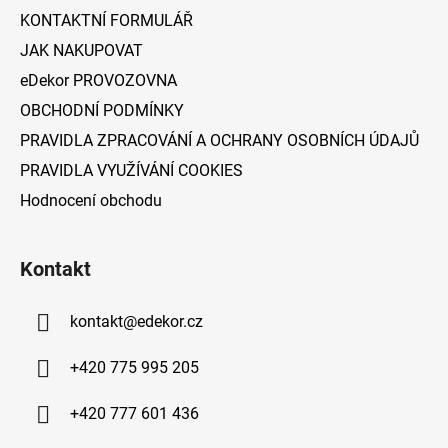
í
KONTAKTNÍ FORMULÁŘ
JAK NAKUPOVAT
eDekor PROVOZOVNA
OBCHODNÍ PODMÍNKY
PRAVIDLA ZPRACOVÁNÍ A OCHRANY OSOBNÍCH ÚDAJŮ
PRAVIDLA VYUŽÍVÁNÍ COOKIES
Hodnocení obchodu
Kontakt
kontakt
@
edekor.cz
+420 775 995 205
+420 777 601 436