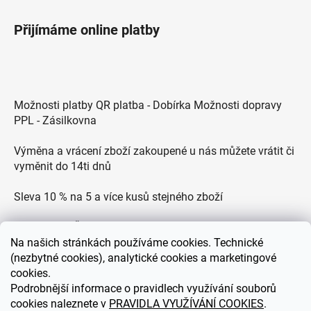
Přijímáme online platby
Možnosti platby QR platba - Dobírka Možnosti dopravy
PPL - Zásilkovna
Výměna a vrácení zboží zakoupené u nás můžete vrátit či
vyměnit do 14ti dnů
Sleva 10 % na 5 a více kusů stejného zboží
Doprava po ČR zdarma pro objednávky nad 2500 Kč
Na
našich stránkách používáme cookies. Technické
Zákaznická podpora každý všední den od 9.00 do 18.00
(nezbytné cookies), analytické cookies a marketingové
hodin
cookies.
Podrobnější informace o pravidlech využívání souborů
cookies naleznete v
PRAVIDLA VYUŽÍVÁNÍ COOKIES
.