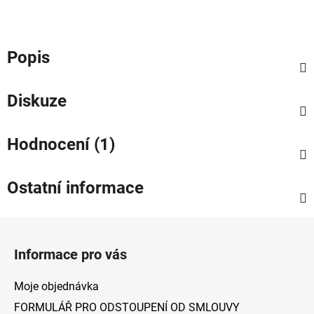
Popis
Diskuze
Hodnocení (1)
Ostatní informace
Z
á
Informace pro vás
p
a
Moje objednávka
t
FORMULÁŘ PRO ODSTOUPENÍ OD SMLOUVY