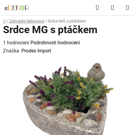
Přejít
Hledat
NÁKUP
na
obsah
KOŠÍK
Domů
/
Zahradní dekorace
/
Srdce MG s ptáčkem
Srdce MG s ptáčkem
Průměrné
1 hodnocení
Podrobnosti hodnocení
hodnocení
Značka:
Prodex Import
produktu
je
5,0
z
5
hvězdiček.