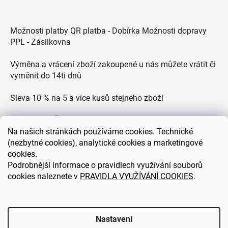
Možnosti platby QR platba - Dobírka Možnosti dopravy
PPL - Zásilkovna
Výměna a vrácení zboží zakoupené u nás můžete vrátit či
vyměnit do 14ti dnů
Sleva 10 % na 5 a více kusů stejného zboží
Doprava po ČR zdarma pro objednávky nad 2500 Kč
Na
našich stránkách používáme cookies. Technické
Zákaznická podpora každý všední den od 9.00 do 18.00
(nezbytné cookies), analytické cookies a marketingové
hodin
cookies.
Podrobnější informace o pravidlech využívání souborů
cookies naleznete v
PRAVIDLA VYUŽÍVÁNÍ COOKIES
.
eDEKOR.cz
Nastavení