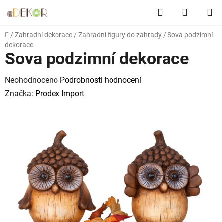
Přejít
Hledat
NÁKUP
na
obsah
KOŠÍK
Domů
/
Zahradní dekorace
/
Zahradní figury do zahrady
/
Sova podzimní
dekorace
Sova podzimní dekorace
Průměrné
Neohodnoceno
Podrobnosti hodnocení
hodnocení
Značka:
Prodex Import
produktu
je
0,0
z
5
hvězdiček.