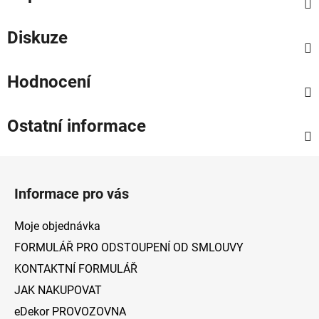
Diskuze
Hodnocení
Ostatní informace
Z
á
Informace pro vás
p
a
Moje objednávka
t
FORMULÁŘ PRO ODSTOUPENÍ OD SMLOUVY
í
KONTAKTNÍ FORMULÁŘ
JAK NAKUPOVAT
eDekor PROVOZOVNA