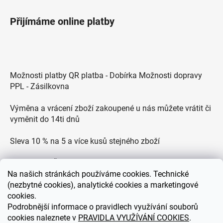
Přijímáme online platby
Možnosti platby QR platba - Dobírka Možnosti dopravy
PPL - Zásilkovna
Výměna a vrácení zboží zakoupené u nás můžete vrátit či
vyměnit do 14ti dnů
Sleva 10 % na 5 a více kusů stejného zboží
Doprava po ČR zdarma pro objednávky nad 2500 Kč
Na
našich stránkách používáme cookies. Technické
Zákaznická podpora každý všední den od 9.00 do 18.00
(nezbytné cookies), analytické cookies a marketingové
hodin
cookies.
Podrobnější informace o pravidlech využívání souborů
cookies naleznete v
PRAVIDLA VYUŽÍVÁNÍ COOKIES
.