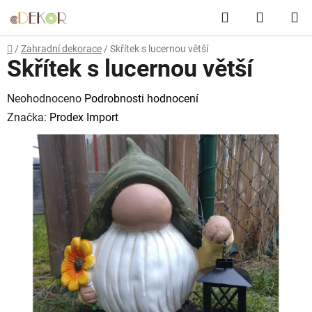
Přejít
Hledat
NÁKUP
na
obsah
KOŠÍK
Domů
/
Zahradní dekorace
/
Skřítek s lucernou větší
Skřítek s lucernou větší
Průměrné
Neohodnoceno
Podrobnosti hodnocení
hodnocení
Značka:
Prodex Import
produktu
je
0,0
z
5
hvězdiček.