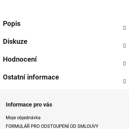
Popis
Diskuze
Hodnocení
Ostatní informace
Z
á
Informace pro vás
p
a
Moje objednávka
t
FORMULÁŘ PRO ODSTOUPENÍ OD SMLOUVY