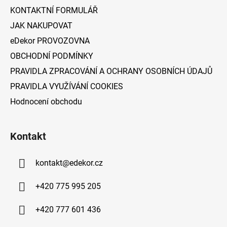
í
KONTAKTNÍ FORMULÁŘ
JAK NAKUPOVAT
eDekor PROVOZOVNA
OBCHODNÍ PODMÍNKY
PRAVIDLA ZPRACOVÁNÍ A OCHRANY OSOBNÍCH ÚDAJŮ
PRAVIDLA VYUŽÍVÁNÍ COOKIES
Hodnocení obchodu
Kontakt
kontakt
@
edekor.cz
+420 775 995 205
+420 777 601 436