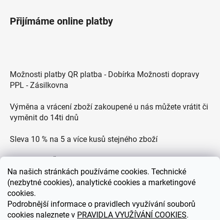
Přijímáme online platby
Možnosti platby QR platba - Dobírka Možnosti dopravy
PPL - Zásilkovna
Výměna a vrácení zboží zakoupené u nás můžete vrátit či
vyměnit do 14ti dnů
Sleva 10 % na 5 a více kusů stejného zboží
Doprava po ČR zdarma pro objednávky nad 2500 Kč
Na
našich stránkách používáme cookies. Technické
Zákaznická podpora každý všední den od 9.00 do 18.00
(nezbytné cookies), analytické cookies a marketingové
hodin
cookies.
Podrobnější informace o pravidlech využívání souborů
cookies naleznete v
PRAVIDLA VYUŽÍVÁNÍ COOKIES
.