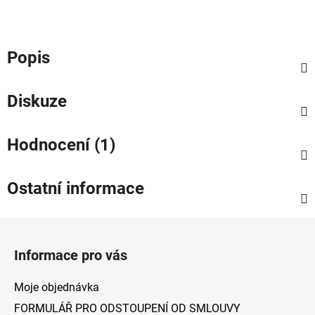
Popis
Diskuze
Hodnocení (1)
Ostatní informace
Z
á
Informace pro vás
p
a
Moje objednávka
t
FORMULÁŘ PRO ODSTOUPENÍ OD SMLOUVY