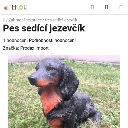
Přejít
Hledat
NÁKUP
na
obsah
KOŠÍK
Domů
/
Zahradní dekorace
/
Pes sedící jezevčík
Pes sedící jezevčík
Průměrné
1 hodnocení
Podrobnosti hodnocení
hodnocení
Značka:
Prodex Import
produktu
je
5,0
z
5
hvězdiček.