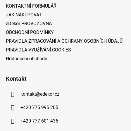
í
KONTAKTNÍ FORMULÁŘ
JAK NAKUPOVAT
eDekor PROVOZOVNA
OBCHODNÍ PODMÍNKY
PRAVIDLA ZPRACOVÁNÍ A OCHRANY OSOBNÍCH ÚDAJŮ
PRAVIDLA VYUŽÍVÁNÍ COOKIES
Hodnocení obchodu
Kontakt
kontakt
@
edekor.cz
+420 775 995 205
+420 777 601 436