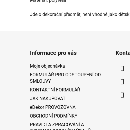
Materiál: polyresin
Jde o dekorační předmět, není vhodné jako dětsk
Z
á
Informace pro vás
Kont
p
a
Moje objednávka
t
FORMULÁŘ PRO ODSTOUPENÍ OD
í
SMLOUVY
KONTAKTNÍ FORMULÁŘ
JAK NAKUPOVAT
eDekor PROVOZOVNA
OBCHODNÍ PODMÍNKY
PRAVIDLA ZPRACOVÁNÍ A