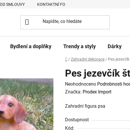
 OD SMLOUVY
KONTAKTNÍ FORMULÁŘ
JAK NAKUPOVAT
Bydlení a doplňky
Trendy a styly
Dárky
Domů
/
Zahradní dekorace
/
Pes jezevčík
Pes jezevčík š
Průměrné
Neohodnoceno
Podrobnosti ho
hodnocení
Značka:
Prodex Import
produktu
Zahradní figura psa
je
0,0
Dostupnost
z
Kód: