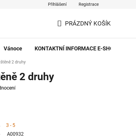
Přihlášení
Registrace
eDekor PROVOZOVNA
OBCHODNÍ PODMÍNKY
PRAVID
PRÁZDNÝ KOŠÍK
NÁKUPNÍ
KOŠÍK
Vánoce
KONTAKTNÍ INFORMACE E-SHOPU
 štěně 2 druhy
těně 2 druhy
dnocení
3 - 5
A00932