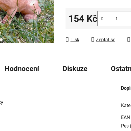
5
hvězdiček.
154 Kč
Měrná cena:
Tisk
Zeptat se
Hodnocení
Diskuze
Ostatn
Dopl
ky
Kate
EAN
Pes 