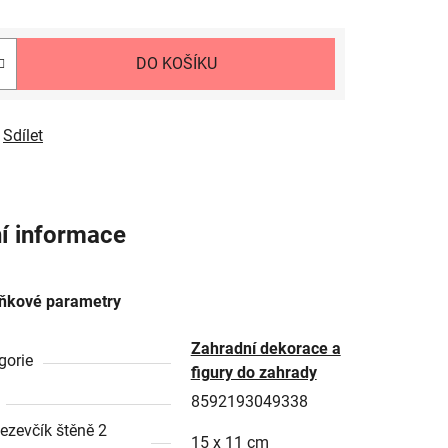
DO KOŠÍKU
Sdílet
í informace
ňkové parametry
Zahradní dekorace a
gorie
figury do zahrady
8592193049338
jezevčík štěně 2
15 x 11 cm